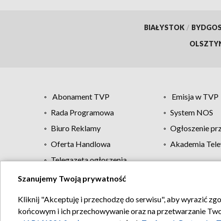
BIAŁYSTOK
/
BYDGO
OLSZTY
Abonament TVP
Emisja w TVP
Rada Programowa
System NOS
Biuro Reklamy
Ogłoszenie pr
Oferta Handlowa
Akademia Tele
Telegazeta ogłoszenia
Szanujemy Twoją prywatność
Regulamin TVP
Kliknij "Akceptuję i przechodzę do serwisu", aby wyrazić zg
końcowym i ich przechowywanie oraz na przetwarzanie Twoich