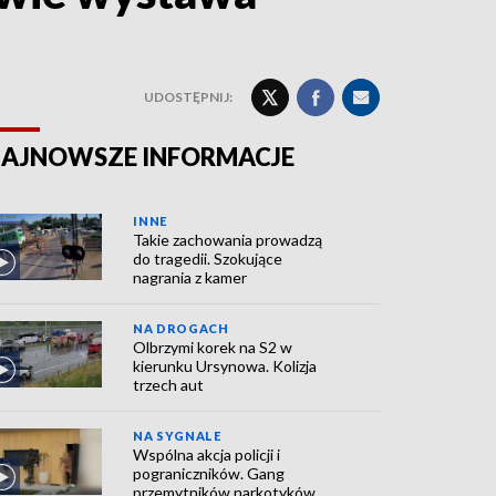
UDOSTĘPNIJ:
AJNOWSZE INFORMACJE
INNE
Takie zachowania prowadzą
do tragedii. Szokujące
nagrania z kamer
NA DROGACH
Olbrzymi korek na S2 w
kierunku Ursynowa. Kolizja
trzech aut
NA SYGNALE
Wspólna akcja policji i
pograniczników. Gang
przemytników narkotyków