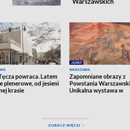
Warszawskich
AWA
WARSZAWA
Tęcza powraca. Latem
Zapomniane obrazy z
e plenerowe, od jesieni
Powstania Warszawski
nej krasie
Unikalna wystawa w
Instytucie Pileckiego
ZOBACZ WIĘCEJ