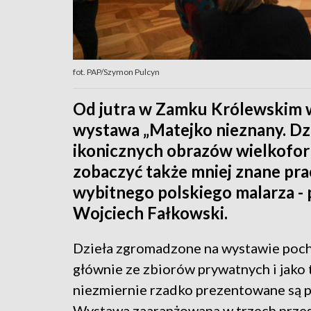
fot. PAP/Szymon Pulcyn
Od jutra w Zamku Królewskim 
wystawa „Matejko nieznany. Dzi
ikonicznych obrazów wielkofor
zobaczyć także mniej znane prac
wybitnego polskiego malarza - 
Wojciech Fałkowski.
Dzieła zgromadzone na wystawie poc
głównie ze zbiorów prywatnych i jako 
niezmiernie rzadko prezentowane są p
Wystawa zaaranżowana w trzech prze