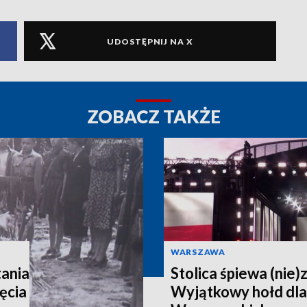
UDOSTĘPNIJ NA X
ZOBACZ TAKŻE
WARSZAWA
ania
Stolica śpiewa (nie)
ęcia
Wyjątkowy hołd dl