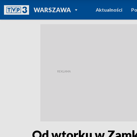
POWRÓT DO
WARSZAWA
Aktualności
Po
TVP REGIONY
Od wtorku w Zamk