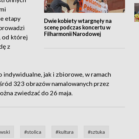
ami
ne etapy
Dwie kobiety wtargnęły na
scenę podczas koncertu w
Wprowadzi
Filharmonii Narodowej
 od której
dę z
 indywidualne, jak i zbiorowe, w ramach
ośród 323 obrazów namalowanych przez
można zwiedzać do 26 maja.
ewski
#stolica
#kultura
#sztuka