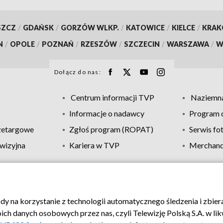
SZCZ
/
GDAŃSK
/
GORZÓW WLKP.
/
KATOWICE
/
KIELCE
/
KRA
N
/
OPOLE
/
POZNAŃ
/
RZESZÓW
/
SZCZECIN
/
WARSZAWA
/
W
Dołącz do nas:
Centrum informacji TVP
Naziemna
Informacje o nadawcy
Program d
zetargowe
Zgłoś program (ROPAT)
Serwis fo
wizyjna
Kariera w TVP
Merchandi
Polityka prywatności
Moje zgody
Pomoc
Biuro re
ody na korzystanie z technologii automatycznego śledzenia i zbie
 danych osobowych przez nas, czyli Telewizję Polską S.A. w likw