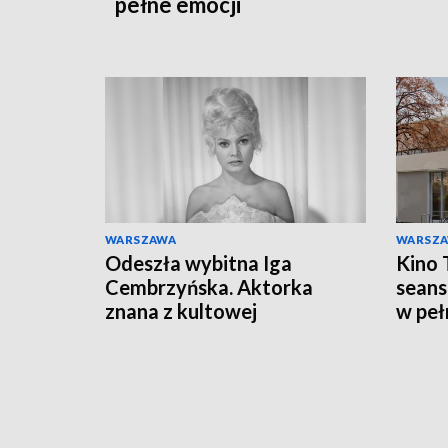
pełne emocji
WARSZAWA
WARSZ
Odeszła wybitna Iga
Kino 
Cembrzyńska. Aktorka
seans
znana z kultowej
w peł
Hydrozagadki miała 87 lat