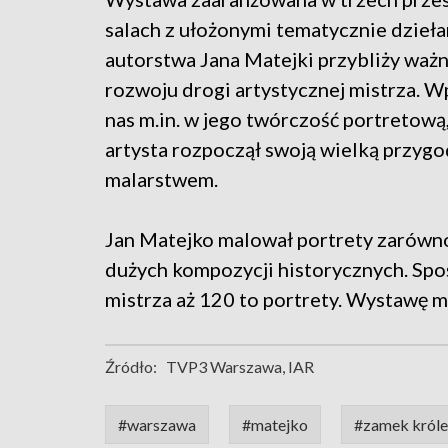
salach z ułożonymi tematycznie dzieł
autorstwa Jana Matejki przybliży waż
rozwoju drogi artystycznej mistrza. 
nas m.in. w jego twórczość portretową,
artysta rozpoczął swoją wielką przygo
malarstwem.
Jan Matejko malował portrety zarówno
dużych kompozycji historycznych. Sp
mistrza aż 120 to portrety. Wystawę 
Źródło:
TVP3 Warszawa, IAR
#warszawa
#matejko
#zamek król