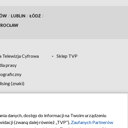
KÓW
/
LUBLIN
/
ŁÓDŹ
/
ROCŁAW
 Telewizja Cyfrowa
Sklep TVP
la prasy
tograficzny
sing (znaki)
klamy
Kontakt
rania danych, dostęp do informacji na Twoim urządzeniu
idacji (zwaną dalej również „TVP”),
Zaufanych Partnerów