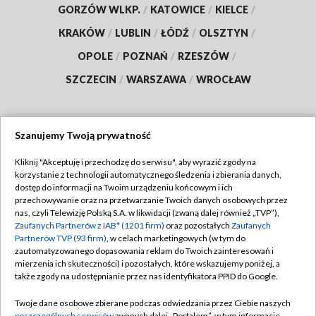
GORZÓW WLKP.
/
KATOWICE
/
KIELCE
/
KRAKÓW
/
LUBLIN
/
ŁÓDŹ
/
OLSZTYN
/
OPOLE
/
POZNAŃ
/
RZESZÓW
/
SZCZECIN
/
WARSZAWA
/
WROCŁAW
Szanujemy Twoją prywatność
Dołącz do nas:
Kliknij "Akceptuję i przechodzę do serwisu", aby wyrazić zgody na
korzystanie z technologii automatycznego śledzenia i zbierania danych,
TVP
dostęp do informacji na Twoim urządzeniu końcowym i ich
Abonament TVP
przechowywanie oraz na przetwarzanie Twoich danych osobowych przez
Regulamin TVP
nas, czyli Telewizję Polską S.A. w likwidacji (zwaną dalej również „TVP”),
Emisja w TVP
Zaufanych Partnerów z IAB* (1201 firm)
oraz pozostałych
Zaufanych
Polityka prywatności
Partnerów TVP (93 firm)
, w celach marketingowych (w tym do
Centrum informacji TVP
Moje zgody
zautomatyzowanego dopasowania reklam do Twoich zainteresowań i
mierzenia ich skuteczności) i pozostałych, które wskazujemy poniżej, a
Naziemna Telewizja Cyfrowa
Pomoc
także zgody na udostępnianie przez nas identyfikatora PPID do Google.
Sklep TVP
Biuro reklamy
Twoje dane osobowe zbierane podczas odwiedzania przez Ciebie naszych
Rada Programowa
poszczególnych serwisów
zwanych dalej „Portalem”, w tym informacje