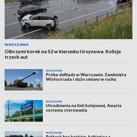
WARSZAWA
Olbrzymi korek na S2 w kierunku Ursynowa. Kolizja
trzech aut
WARSZAWA
Próba defilady w Warszawie. Zamknięta
Wisłostrada i duże zmiany w ruchu
WARSZAWA
Utrudnienia na linii kolejowej. Awaria
systemu sterowania
WARSZAWA
Pułtusk bez korków, Łubienica z