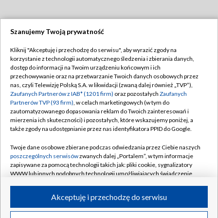
Szanujemy Twoją prywatność
Dołącz do nas:
Kliknij "Akceptuję i przechodzę do serwisu", aby wyrazić zgody na
korzystanie z technologii automatycznego śledzenia i zbierania danych,
TVP
dostęp do informacji na Twoim urządzeniu końcowym i ich
Abonament TVP
przechowywanie oraz na przetwarzanie Twoich danych osobowych przez
Regulamin TVP
nas, czyli Telewizję Polską S.A. w likwidacji (zwaną dalej również „TVP”),
Emisja w TVP
Polityka prywatności
Zaufanych Partnerów z IAB* (1201 firm)
oraz pozostałych
Zaufanych
Partnerów TVP (93 firm)
, w celach marketingowych (w tym do
Centrum informacji TVP
Moje zgody
zautomatyzowanego dopasowania reklam do Twoich zainteresowań i
mierzenia ich skuteczności) i pozostałych, które wskazujemy poniżej, a
Naziemna Telewizja Cyfrowa
Pomoc
także zgody na udostępnianie przez nas identyfikatora PPID do Google.
Sklep TVP
Biuro reklamy
Twoje dane osobowe zbierane podczas odwiedzania przez Ciebie naszych
Rada Programowa
Kontakt
poszczególnych serwisów
zwanych dalej „Portalem”, w tym informacje
zapisywane za pomocą technologii takich jak: pliki cookie, sygnalizatory
System NOS
WWW lub innych podobnych technologii umożliwiających świadczenie
dopasowanych i bezpiecznych usług, personalizację treści oraz reklam,
Informacje o nadawcy
Kanały
udostępnianie funkcji mediów społecznościowych oraz analizowanie
Akceptuję i przechodzę do serwisu
ruchu w Internecie.
Program dla prasy
©2026 Telewizja Polska S.A. w likwidacji
Biuro Reklamy