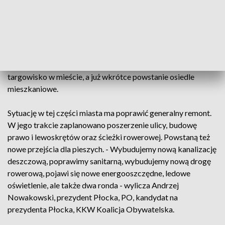
centrum, z terenami przemysłowymi na północy miasta. - Są
dziury, wytłuczona jest już ulica, niestety tyle lat już nie było
robione - skarży się mieszkaniec. - Są takie wyboje, jak się
jedzie do tych dużych marketów, to wiadomo, po dziurach nie
jest przyjemna jazda - dodaje kolejny. Ruch na Przemysłowej
jest ogromny. Tu znajdują się centra handlowe, największe
targowisko w mieście, a już wkrótce powstanie osiedle
mieszkaniowe.
Sytuację w tej części miasta ma poprawić generalny remont.
W jego trakcie zaplanowano poszerzenie ulicy, budowę
prawo i lewoskrętów oraz ścieżki rowerowej. Powstaną też
nowe przejścia dla pieszych. - Wybudujemy nową kanalizację
deszczową, poprawimy sanitarną, wybudujemy nową drogę
rowerową, pojawi się nowe energooszczędne, ledowe
oświetlenie, ale także dwa ronda - wylicza Andrzej
Nowakowski, prezydent Płocka, PO, kandydat na
prezydenta Płocka, KKW Koalicja Obywatelska.