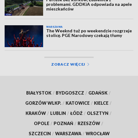
problemami. GDDKiA odpowiada na apele
mieszkańców
WARSZAWA
The Weeknd tuż po weekendzie rozgrzeje
stolicę. PGE Narodowy czekają tłumy
ZOBACZ WIĘCEJ
BIAŁYSTOK
/
BYDGOSZCZ
/
GDAŃSK
/
GORZÓW WLKP.
/
KATOWICE
/
KIELCE
/
KRAKÓW
/
LUBLIN
/
ŁÓDŹ
/
OLSZTYN
/
OPOLE
/
POZNAŃ
/
RZESZÓW
/
SZCZECIN
/
WARSZAWA
/
WROCŁAW