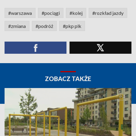
#warszawa
#pociągi
#kolej
#rozkład jazdy
#zmiana
#podróż
#pkp plk
ZOBACZ TAKŻE