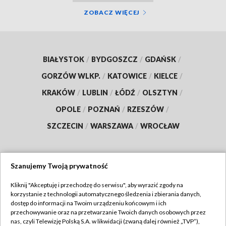
ZOBACZ WIĘCEJ
BIAŁYSTOK
/
BYDGOSZCZ
/
GDAŃSK
/
GORZÓW WLKP.
/
KATOWICE
/
KIELCE
/
KRAKÓW
/
LUBLIN
/
ŁÓDŹ
/
OLSZTYN
/
OPOLE
/
POZNAŃ
/
RZESZÓW
/
SZCZECIN
/
WARSZAWA
/
WROCŁAW
Szanujemy Twoją prywatność
Dołącz do nas:
Kliknij "Akceptuję i przechodzę do serwisu", aby wyrazić zgody na
korzystanie z technologii automatycznego śledzenia i zbierania danych,
TVP
dostęp do informacji na Twoim urządzeniu końcowym i ich
Abonament TVP
przechowywanie oraz na przetwarzanie Twoich danych osobowych przez
Regulamin TVP
nas, czyli Telewizję Polską S.A. w likwidacji (zwaną dalej również „TVP”),