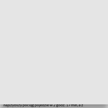
Fot. PKP PLK SA Twitter
W niedzielę wchodzi w życie korekta kolejowego
rozkładu jazdy, w którym m.in. skróci się czas
przejazdu z Warszawy do Zakopanego - podróż
potrwa 4 godz. 44 min - poinformowały Polskie Linie
Kolejowe. Przed korektą najszybsze pociągi
pokonywały tę trasę w 4 godz. 53 min.
PKP PLK poinformowały też, że z Krakowa do Zakopanego
najszybszy pociąg pojedzie w 2 godz. 17 min, a z