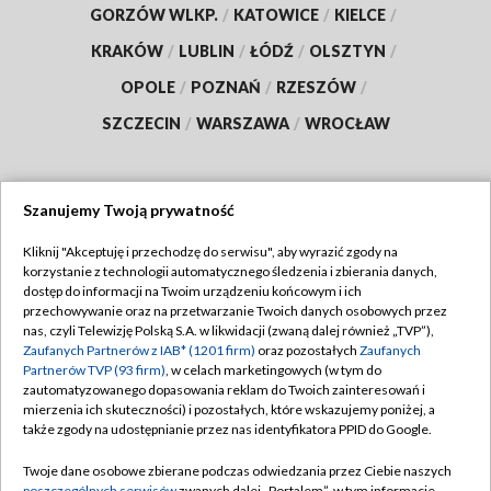
GORZÓW WLKP.
/
KATOWICE
/
KIELCE
/
KRAKÓW
/
LUBLIN
/
ŁÓDŹ
/
OLSZTYN
/
OPOLE
/
POZNAŃ
/
RZESZÓW
/
SZCZECIN
/
WARSZAWA
/
WROCŁAW
Szanujemy Twoją prywatność
Dołącz do nas:
Kliknij "Akceptuję i przechodzę do serwisu", aby wyrazić zgody na
korzystanie z technologii automatycznego śledzenia i zbierania danych,
TVP
dostęp do informacji na Twoim urządzeniu końcowym i ich
Abonament TVP
przechowywanie oraz na przetwarzanie Twoich danych osobowych przez
Regulamin TVP
nas, czyli Telewizję Polską S.A. w likwidacji (zwaną dalej również „TVP”),
Emisja w TVP
Zaufanych Partnerów z IAB* (1201 firm)
oraz pozostałych
Zaufanych
Polityka prywatności
Partnerów TVP (93 firm)
, w celach marketingowych (w tym do
Centrum informacji TVP
Moje zgody
zautomatyzowanego dopasowania reklam do Twoich zainteresowań i
mierzenia ich skuteczności) i pozostałych, które wskazujemy poniżej, a
Naziemna Telewizja Cyfrowa
Pomoc
także zgody na udostępnianie przez nas identyfikatora PPID do Google.
Sklep TVP
Biuro reklamy
Twoje dane osobowe zbierane podczas odwiedzania przez Ciebie naszych
Rada Programowa
poszczególnych serwisów
zwanych dalej „Portalem”, w tym informacje