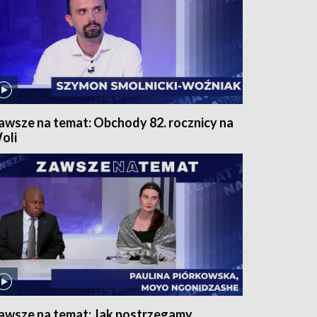
awsze na temat: Obchody 82. rocznicy na
oli
awsze na temat: Jak postrzegamy