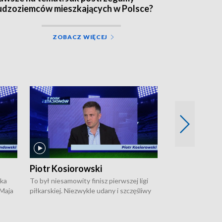
udzoziemców mieszkających w Polsce?
ZOBACZ WIĘCEJ
Piotr Kosiorowski
Tomasz Mat
ska
To był niesamowity finisz pierwszej ligi
Robert Lewandow
 Maja
piłkarskiej. Niezwykle udany i szczęśliwy
przygodę z Barc
ki na
dla Polonii Warszawa, która w ostatnich
Saternusa jest p
sekundach wywalczyła prawo gry w
Tomasz Matuszews
Open
barażach o ekstraklasę. W Magazynie
opowiada o począ