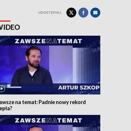
UDOSTĘPNIJ:
WIDEO
awsze na temat: Padnie nowy rekord
iepła?