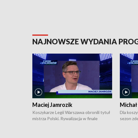
NAJNOWSZE WYDANIA PR
Maciej Jamrozik
Michał
Koszykarze Legii Warszawa obronili tytuł
Dla koszy
mistrza Polski. Rywalizacja w finale
sezon zde
ekstraklasy toczyła się do czterech
Najpierw 
zwycięstw i dopiero ostatni, siódmy mecz
międzyna
okazał się decydujący. W hali przy
Ligę Półn