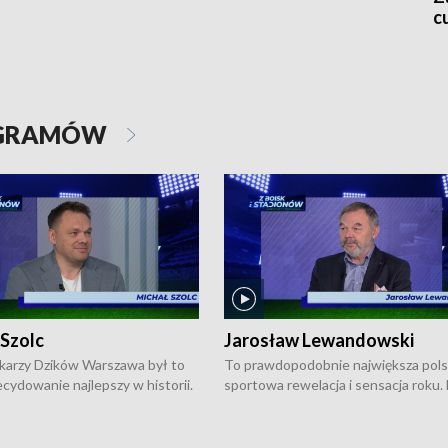
c
OGRAMÓW
 Szolc
Jarosław Lewandowski
karzy Dzików Warszawa był to
To prawdopodobnie największa pol
cydowanie najlepszy w historii.
sportowa rewelacja i sensacja roku.
pierwszy raz sięgnęli po
Chwalińska podbiła serca całej Pols
rodowe trofeum, wygrywając
kortach imienia Rolanda Garrosa w
ocno Europejską. Potem zaczęli
wielkoszlemowym turnieju French 