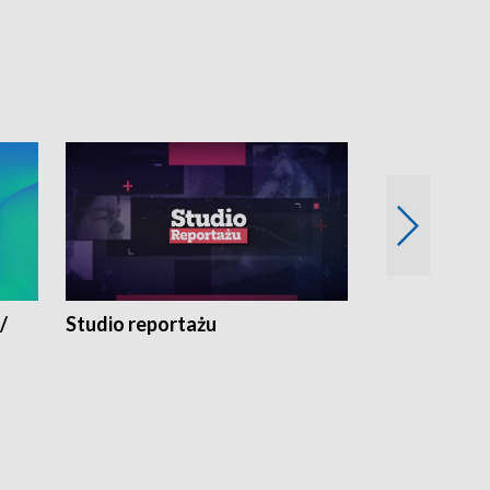
/
Studio reportażu
Eksperyment