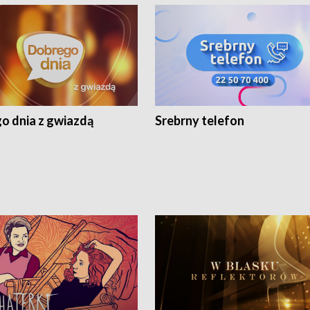
o dnia z gwiazdą
Srebrny telefon