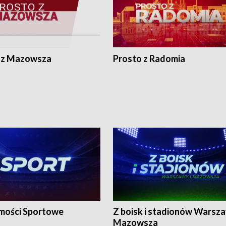
 z Mazowsza
Prosto z Radomia
ości Sportowe
Z boisk i stadionów Warsza
Mazowsza