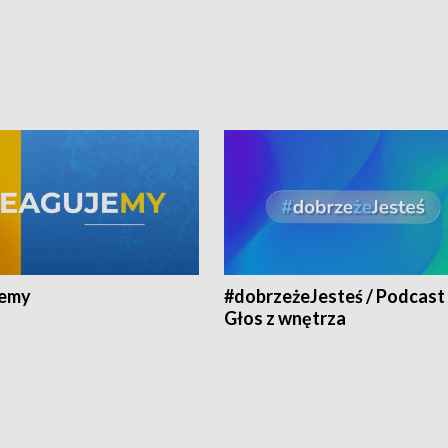
jemy
#dobrzeżeJesteś / Podcast 
Głos z wnętrza