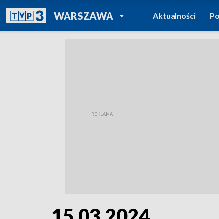
POWRÓT DO
WARSZAWA
Aktualności
Po
TVP REGIONY
15.03.2024