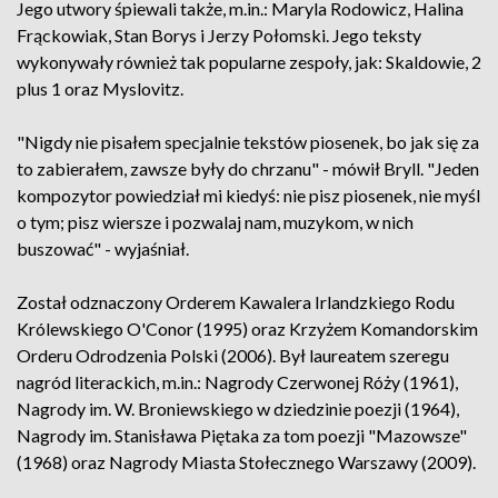
Jego utwory śpiewali także, m.in.: Maryla Rodowicz, Halina
Frąckowiak, Stan Borys i Jerzy Połomski. Jego teksty
wykonywały również tak popularne zespoły, jak: Skaldowie, 2
plus 1 oraz Myslovitz.
"Nigdy nie pisałem specjalnie tekstów piosenek, bo jak się za
to zabierałem, zawsze były do chrzanu" - mówił Bryll. "Jeden
kompozytor powiedział mi kiedyś: nie pisz piosenek, nie myśl
o tym; pisz wiersze i pozwalaj nam, muzykom, w nich
buszować" - wyjaśniał.
Został odznaczony Orderem Kawalera Irlandzkiego Rodu
Królewskiego O'Conor (1995) oraz Krzyżem Komandorskim
Orderu Odrodzenia Polski (2006). Był laureatem szeregu
nagród literackich, m.in.: Nagrody Czerwonej Róży (1961),
Nagrody im. W. Broniewskiego w dziedzinie poezji (1964),
Nagrody im. Stanisława Piętaka za tom poezji "Mazowsze"
(1968) oraz Nagrody Miasta Stołecznego Warszawy (2009).