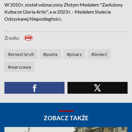
W 2010 r. został odznaczony Złotym Medalem "Zasłużony
Kulturze Gloria Artis", a w 2023 r. - Medalem Stulecia
Odzyskanej Niepodległości.
Źródło:
#ernest bryll
#poeta
#pisarz
#śmierć
#warszawa
ZOBACZ TAKŻE