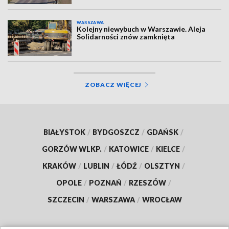
WARSZAWA
Kolejny niewybuch w Warszawie. Aleja
Solidarności znów zamknięta
ZOBACZ WIĘCEJ
BIAŁYSTOK
/
BYDGOSZCZ
/
GDAŃSK
/
GORZÓW WLKP.
/
KATOWICE
/
KIELCE
/
KRAKÓW
/
LUBLIN
/
ŁÓDŹ
/
OLSZTYN
/
OPOLE
/
POZNAŃ
/
RZESZÓW
/
SZCZECIN
/
WARSZAWA
/
WROCŁAW