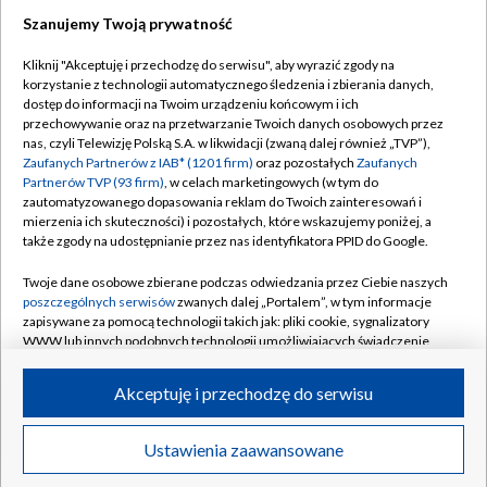
Szanujemy Twoją prywatność
Dołącz do nas:
Kliknij "Akceptuję i przechodzę do serwisu", aby wyrazić zgody na
korzystanie z technologii automatycznego śledzenia i zbierania danych,
TVP
dostęp do informacji na Twoim urządzeniu końcowym i ich
Abonament TVP
przechowywanie oraz na przetwarzanie Twoich danych osobowych przez
Regulamin TVP
nas, czyli Telewizję Polską S.A. w likwidacji (zwaną dalej również „TVP”),
Emisja w TVP
Polityka prywatności
Zaufanych Partnerów z IAB* (1201 firm)
oraz pozostałych
Zaufanych
Partnerów TVP (93 firm)
, w celach marketingowych (w tym do
Centrum informacji TVP
Moje zgody
zautomatyzowanego dopasowania reklam do Twoich zainteresowań i
mierzenia ich skuteczności) i pozostałych, które wskazujemy poniżej, a
Naziemna Telewizja Cyfrowa
Pomoc
także zgody na udostępnianie przez nas identyfikatora PPID do Google.
Sklep TVP
Biuro reklamy
Twoje dane osobowe zbierane podczas odwiedzania przez Ciebie naszych
Rada Programowa
Kontakt
poszczególnych serwisów
zwanych dalej „Portalem”, w tym informacje
zapisywane za pomocą technologii takich jak: pliki cookie, sygnalizatory
System NOS
WWW lub innych podobnych technologii umożliwiających świadczenie
dopasowanych i bezpiecznych usług, personalizację treści oraz reklam,
Informacje o nadawcy
Kanały
udostępnianie funkcji mediów społecznościowych oraz analizowanie
Akceptuję i przechodzę do serwisu
ruchu w Internecie.
Program dla prasy
©2026 Telewizja Polska S.A. w likwidacji
Biuro Reklamy
Twoje dane osobowe zbierane podczas odwiedzania przez Ciebie
Ustawienia zaawansowane
poszczególnych serwisów
na Portalu, takie jak adresy IP, identyfikatory
Ogłoszenie przetargowe
Twoich urządzeń końcowych i identyfikatory plików cookie, informacje o