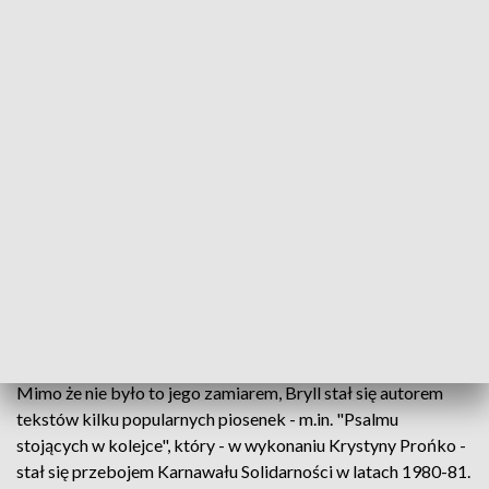
Był również autorem często wystawianych dramatów:
"Rzecz listopadowa", "Kurdesz" i "Wieczernik". Napisał
również oratorium "Kolęda-Nocka" oraz teksty do widowisk
"Po górach, po chmurach" i "Na szkle malowane".
"Niektórzy krytycy powiadają, że jego poezja ociera się o
grafomaństwo. Inni uważają go za wieszcza. Tymczasem
nakłady książek Ernesta Brylla sięgają tysięcy, co jest
nieosiągalne dla wydawanej współcześnie twórczości
poetyckiej. A na spotkaniach z autorem bywa po kilkaset
osób" - napisał Mateusz Wyrwich w tekście "Poety życiorys
nieprosty". "Jego poezja kształtowała gusta estetyczne
Polaków" - ocenił.
Mimo że nie było to jego zamiarem, Bryll stał się autorem
tekstów kilku popularnych piosenek - m.in. "Psalmu
stojących w kolejce", który - w wykonaniu Krystyny Prońko -
stał się przebojem Karnawału Solidarności w latach 1980-81.