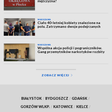
mężczyzna?
WARSZAWA
Ciało 40-letniej kobiety znalezione na
polu. Zatrzymano dwoje podejrzanych
WARSZAWA
Wspólna akcja policji i pograniczników.
Gang przemytników narkotyków rozbity
ZOBACZ WIĘCEJ
BIAŁYSTOK
/
BYDGOSZCZ
/
GDAŃSK
/
GORZÓW WLKP.
/
KATOWICE
/
KIELCE
/