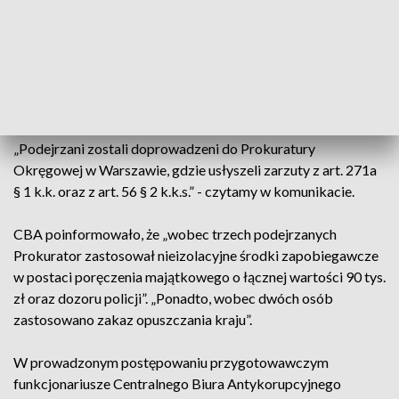
majątkowych. „Przedmiotowe faktury dotyczyły transakcji z
branży budowlanej, spedycyjnej oraz outsourcingowej.
Zatrzymań dokonano na terenie województwa
mazowieckiego, śląskiego oraz wielkopolskiego” - podało
Biuro.
„Podejrzani zostali doprowadzeni do Prokuratury
Okręgowej w Warszawie, gdzie usłyszeli zarzuty z art. 271a
§ 1 k.k. oraz z art. 56 § 2 k.k.s.” - czytamy w komunikacie.
CBA poinformowało, że „wobec trzech podejrzanych
Prokurator zastosował nieizolacyjne środki zapobiegawcze
w postaci poręczenia majątkowego o łącznej wartości 90 tys.
zł oraz dozoru policji”. „Ponadto, wobec dwóch osób
zastosowano zakaz opuszczania kraju”.
W prowadzonym postępowaniu przygotowawczym
funkcjonariusze Centralnego Biura Antykorupcyjnego