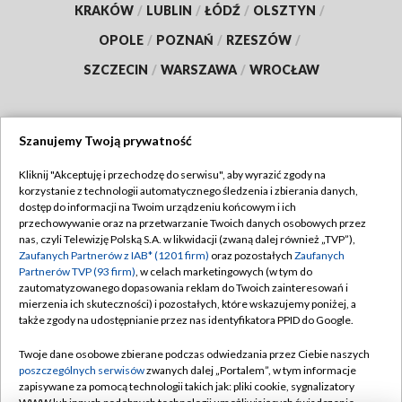
KRAKÓW
/
LUBLIN
/
ŁÓDŹ
/
OLSZTYN
/
OPOLE
/
POZNAŃ
/
RZESZÓW
/
SZCZECIN
/
WARSZAWA
/
WROCŁAW
Szanujemy Twoją prywatność
Dołącz do nas:
Kliknij "Akceptuję i przechodzę do serwisu", aby wyrazić zgody na
korzystanie z technologii automatycznego śledzenia i zbierania danych,
TVP
dostęp do informacji na Twoim urządzeniu końcowym i ich
Abonament TVP
przechowywanie oraz na przetwarzanie Twoich danych osobowych przez
Regulamin TVP
nas, czyli Telewizję Polską S.A. w likwidacji (zwaną dalej również „TVP”),
Emisja w TVP
Polityka prywatności
Zaufanych Partnerów z IAB* (1201 firm)
oraz pozostałych
Zaufanych
Partnerów TVP (93 firm)
, w celach marketingowych (w tym do
Centrum informacji TVP
Moje zgody
zautomatyzowanego dopasowania reklam do Twoich zainteresowań i
mierzenia ich skuteczności) i pozostałych, które wskazujemy poniżej, a
Naziemna Telewizja Cyfrowa
Pomoc
także zgody na udostępnianie przez nas identyfikatora PPID do Google.
Sklep TVP
Biuro reklamy
Twoje dane osobowe zbierane podczas odwiedzania przez Ciebie naszych
Rada Programowa
Kontakt
poszczególnych serwisów
zwanych dalej „Portalem”, w tym informacje
zapisywane za pomocą technologii takich jak: pliki cookie, sygnalizatory
System NOS