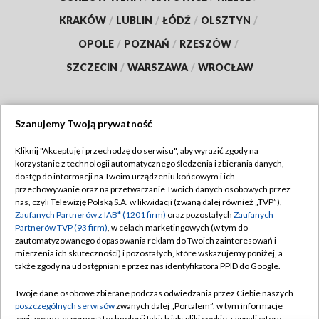
KRAKÓW
/
LUBLIN
/
ŁÓDŹ
/
OLSZTYN
/
OPOLE
/
POZNAŃ
/
RZESZÓW
/
SZCZECIN
/
WARSZAWA
/
WROCŁAW
Szanujemy Twoją prywatność
Dołącz do nas:
Kliknij "Akceptuję i przechodzę do serwisu", aby wyrazić zgody na
korzystanie z technologii automatycznego śledzenia i zbierania danych,
TVP
dostęp do informacji na Twoim urządzeniu końcowym i ich
Abonament TVP
przechowywanie oraz na przetwarzanie Twoich danych osobowych przez
Regulamin TVP
nas, czyli Telewizję Polską S.A. w likwidacji (zwaną dalej również „TVP”),
Emisja w TVP
Zaufanych Partnerów z IAB* (1201 firm)
oraz pozostałych
Zaufanych
Polityka prywatności
Partnerów TVP (93 firm)
, w celach marketingowych (w tym do
Centrum informacji TVP
Moje zgody
zautomatyzowanego dopasowania reklam do Twoich zainteresowań i
mierzenia ich skuteczności) i pozostałych, które wskazujemy poniżej, a
Naziemna Telewizja Cyfrowa
Pomoc
także zgody na udostępnianie przez nas identyfikatora PPID do Google.
Sklep TVP
Biuro reklamy
Twoje dane osobowe zbierane podczas odwiedzania przez Ciebie naszych
Rada Programowa
poszczególnych serwisów
zwanych dalej „Portalem”, w tym informacje
Kontakt
zapisywane za pomocą technologii takich jak: pliki cookie, sygnalizatory