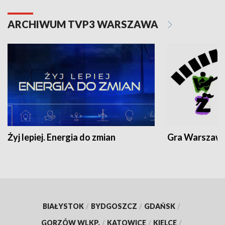
ARCHIWUM TVP3 WARSZAWA
Żyj lepiej. Energia do zmian
Gra Warszaw
BIAŁYSTOK
/
BYDGOSZCZ
/
GDAŃSK
/
GORZÓW WLKP.
/
KATOWICE
/
KIELCE
/