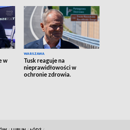
WARSZAWA
e w
Tusk reaguje na
nieprawidłowości w
ochronie zdrowia.
Prokurator generalny bierze
sprawę pod lupę
KÓW
/
LUBLIN
/
ŁÓDŹ
/