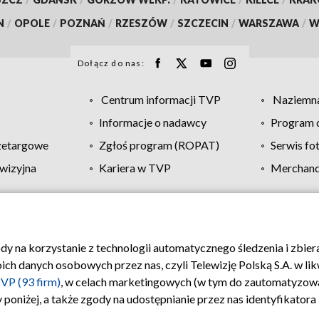
N
/
OPOLE
/
POZNAŃ
/
RZESZÓW
/
SZCZECIN
/
WARSZAWA
/
W
Dołącz do nas:
Centrum informacji TVP
Naziemna
Informacje o nadawcy
Program d
zetargowe
Zgłoś program (ROPAT)
Serwis fo
wizyjna
Kariera w TVP
Merchandi
Polityka prywatności
Moje zgody
Pomoc
Biuro re
ody na korzystanie z technologii automatycznego śledzenia i zbie
 danych osobowych przez nas, czyli Telewizję Polską S.A. w likw
VP (93 firm)
, w celach marketingowych (w tym do zautomatyzow
 poniżej, a także zgody na udostępnianie przez nas identyfikator