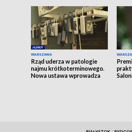
WARSZAWA
WARSZ
Rząd uderza w patologie
Premi
najmu krótkoterminowego.
prakt
Nowa ustawa wprowadza
Salon
surowe kary
BIAŁYSTOK
/
BYDGO