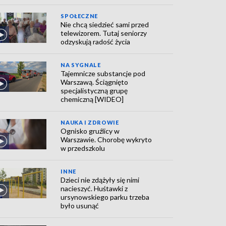
SPOŁECZNE
Nie chcą siedzieć sami przed
telewizorem. Tutaj seniorzy
odzyskują radość życia
NA SYGNALE
Tajemnicze substancje pod
Warszawą. Ściągnięto
specjalistyczną grupę
chemiczną [WIDEO]
NAUKA I ZDROWIE
Ognisko gruźlicy w
Warszawie. Chorobę wykryto
w przedszkolu
INNE
Dzieci nie zdążyły się nimi
nacieszyć. Huśtawki z
ursynowskiego parku trzeba
było usunąć