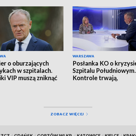
AWA
WARSZAWA
er o oburzających
Posłanka KO o kryzysi
ykach w szpitalach.
Szpitalu Południowym.
iki VIP muszą zniknąć
Kontrole trwają,
konsekwencje będą
wyciągnięte
ZOBACZ WIĘCEJ
SZCZ
/
GDAŃSK
/
GORZÓW WLKP.
/
KATOWICE
/
KIELCE
/
KRA