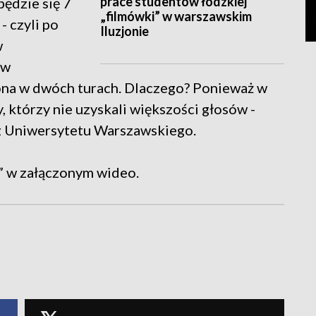
prace studentów łódzkiej
ędzie się 7
„filmówki” w warszawskim
- czyli po
Iluzjonie
w
ów
 ona w dwóch turach. Dlaczego? Ponieważ w
, którzy nie uzyskali większości głosów -
 z Uniwersytetu Warszawskiego.
” w załączonym wideo.