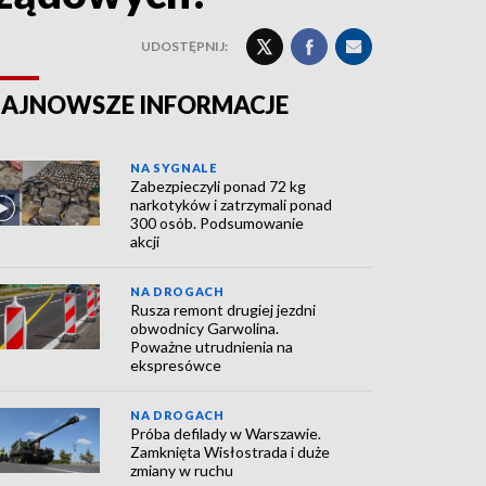
UDOSTĘPNIJ:
AJNOWSZE INFORMACJE
NA SYGNALE
Zabezpieczyli ponad 72 kg
narkotyków i zatrzymali ponad
300 osób. Podsumowanie
akcji
NA DROGACH
Rusza remont drugiej jezdni
obwodnicy Garwolina.
Poważne utrudnienia na
ekspresówce
NA DROGACH
Próba defilady w Warszawie.
Zamknięta Wisłostrada i duże
zmiany w ruchu