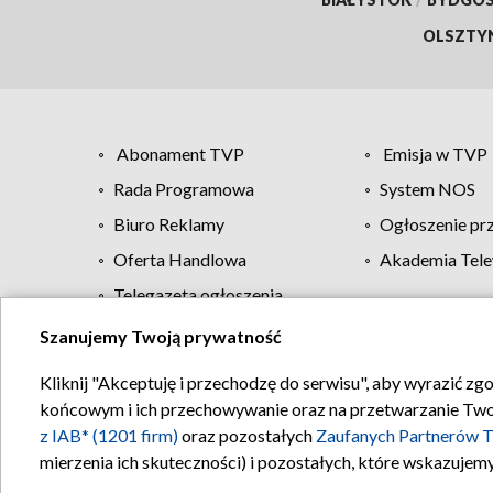
OLSZTY
Abonament TVP
Emisja w TVP
Rada Programowa
System NOS
Biuro Reklamy
Ogłoszenie pr
Oferta Handlowa
Akademia Tele
Telegazeta ogłoszenia
Szanujemy Twoją prywatność
Regulamin TVP
Kliknij "Akceptuję i przechodzę do serwisu", aby wyrazić zg
końcowym i ich przechowywanie oraz na przetwarzanie Twoich
z IAB* (1201 firm)
oraz pozostałych
Zaufanych Partnerów T
mierzenia ich skuteczności) i pozostałych, które wskazujemy