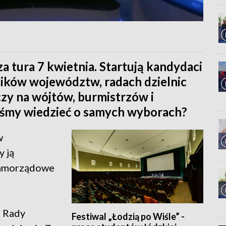
 tura 7 kwietnia. Startują kandydaci
mików województw, radach dzielnic
zy na wójtów, burmistrzów i
iśmy wiedzieć o samych wyborach?
w
 ją
samorządowe
a Rady
Festiwal „Łodzią po Wiśle” -