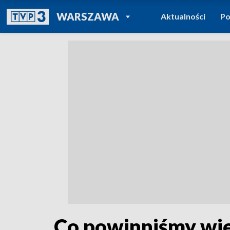
POWRÓT DO
WARSZAWA
Aktualności
Po
TVP REGIONY
Co powinniśmy wi