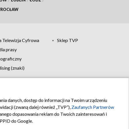
ROCŁAW
 Telewizja Cyfrowa
Sklep TVP
la prasy
tograficzny
sing (znaki)
klamy
Kontakt
rania danych, dostęp do informacji na Twoim urządzeniu
idacji (zwaną dalej również „TVP”),
Zaufanych Partnerów
anego dopasowania reklam do Twoich zainteresowań i
a PPID do Google.