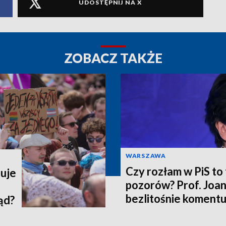
UDOSTĘPNIJ NA X
ZOBACZ TAKŻE
WARSZAWA
Czy rozłam w PiS to 
uje
pozorów? Prof. Joa
bezlitośnie komentu
ąd?
Morawieckiego