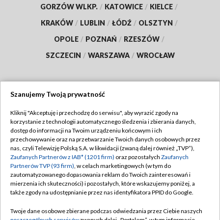
GORZÓW WLKP.
/
KATOWICE
/
KIELCE
/
KRAKÓW
/
LUBLIN
/
ŁÓDŹ
/
OLSZTYN
/
OPOLE
/
POZNAŃ
/
RZESZÓW
/
SZCZECIN
/
WARSZAWA
/
WROCŁAW
Szanujemy Twoją prywatność
Dołącz do nas:
Kliknij "Akceptuję i przechodzę do serwisu", aby wyrazić zgody na
korzystanie z technologii automatycznego śledzenia i zbierania danych,
TVP
dostęp do informacji na Twoim urządzeniu końcowym i ich
Abonament TVP
przechowywanie oraz na przetwarzanie Twoich danych osobowych przez
Regulamin TVP
nas, czyli Telewizję Polską S.A. w likwidacji (zwaną dalej również „TVP”),
Emisja w TVP
Zaufanych Partnerów z IAB* (1201 firm)
oraz pozostałych
Zaufanych
Polityka prywatności
Partnerów TVP (93 firm)
, w celach marketingowych (w tym do
Centrum informacji TVP
Moje zgody
zautomatyzowanego dopasowania reklam do Twoich zainteresowań i
mierzenia ich skuteczności) i pozostałych, które wskazujemy poniżej, a
Naziemna Telewizja Cyfrowa
Pomoc
także zgody na udostępnianie przez nas identyfikatora PPID do Google.
Sklep TVP
Biuro reklamy
Twoje dane osobowe zbierane podczas odwiedzania przez Ciebie naszych
Rada Programowa
poszczególnych serwisów
zwanych dalej „Portalem”, w tym informacje