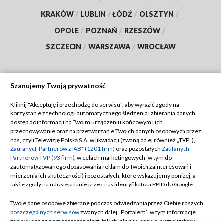
KRAKÓW
/
LUBLIN
/
ŁÓDŹ
/
OLSZTYN
/
OPOLE
/
POZNAŃ
/
RZESZÓW
/
SZCZECIN
/
WARSZAWA
/
WROCŁAW
Szanujemy Twoją prywatność
Dołącz do nas:
Kliknij "Akceptuję i przechodzę do serwisu", aby wyrazić zgody na
korzystanie z technologii automatycznego śledzenia i zbierania danych,
TVP
dostęp do informacji na Twoim urządzeniu końcowym i ich
Abonament TVP
przechowywanie oraz na przetwarzanie Twoich danych osobowych przez
Regulamin TVP
nas, czyli Telewizję Polską S.A. w likwidacji (zwaną dalej również „TVP”),
Emisja w TVP
Zaufanych Partnerów z IAB* (1201 firm)
oraz pozostałych
Zaufanych
Polityka prywatności
Partnerów TVP (93 firm)
, w celach marketingowych (w tym do
Centrum informacji TVP
Moje zgody
zautomatyzowanego dopasowania reklam do Twoich zainteresowań i
mierzenia ich skuteczności) i pozostałych, które wskazujemy poniżej, a
Naziemna Telewizja Cyfrowa
Pomoc
także zgody na udostępnianie przez nas identyfikatora PPID do Google.
Sklep TVP
Biuro reklamy
Twoje dane osobowe zbierane podczas odwiedzania przez Ciebie naszych
Rada Programowa
poszczególnych serwisów
zwanych dalej „Portalem”, w tym informacje
Kontakt
zapisywane za pomocą technologii takich jak: pliki cookie, sygnalizatory