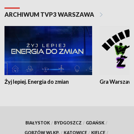
ARCHIWUM TVP3 WARSZAWA
Żyj lepiej. Energia do zmian
Gra Warszaw
BIAŁYSTOK
/
BYDGOSZCZ
/
GDAŃSK
/
GORZÓW WLKP.
/
KATOWICE
/
KIELCE
/