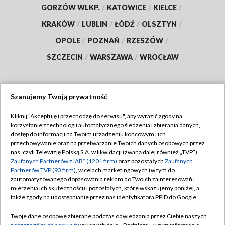
GORZÓW WLKP.
/
KATOWICE
/
KIELCE
/
KRAKÓW
/
LUBLIN
/
ŁÓDŹ
/
OLSZTYN
/
OPOLE
/
POZNAŃ
/
RZESZÓW
/
SZCZECIN
/
WARSZAWA
/
WROCŁAW
Szanujemy Twoją prywatność
Dołącz do nas:
Kliknij "Akceptuję i przechodzę do serwisu", aby wyrazić zgody na
korzystanie z technologii automatycznego śledzenia i zbierania danych,
TVP
dostęp do informacji na Twoim urządzeniu końcowym i ich
Abonament TVP
przechowywanie oraz na przetwarzanie Twoich danych osobowych przez
Regulamin TVP
nas, czyli Telewizję Polską S.A. w likwidacji (zwaną dalej również „TVP”),
Emisja w TVP
Polityka prywatności
Zaufanych Partnerów z IAB* (1201 firm)
oraz pozostałych
Zaufanych
Partnerów TVP (93 firm)
, w celach marketingowych (w tym do
Centrum informacji TVP
Moje zgody
zautomatyzowanego dopasowania reklam do Twoich zainteresowań i
mierzenia ich skuteczności) i pozostałych, które wskazujemy poniżej, a
Naziemna Telewizja Cyfrowa
Pomoc
także zgody na udostępnianie przez nas identyfikatora PPID do Google.
Sklep TVP
Biuro reklamy
Twoje dane osobowe zbierane podczas odwiedzania przez Ciebie naszych
Rada Programowa