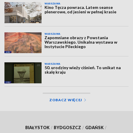
WARSZAWA
Kino Tęcza powraca. Latem seanse
plenerowe, od jesieni w pełnej krasie
WARSZAWA
Zapomniane obrazy z Powstania
Warszawskiego. Unikalna wystawa w
Instytucie Pileckiego
WARSZAWA
50. urodziny wieży ciśnień. To unikat na
skalę kraju
ZOBACZ WIĘCEJ
BIAŁYSTOK
/
BYDGOSZCZ
/
GDAŃSK
/