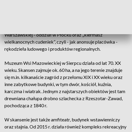
Podczas obchodów Niedzieli Palmowej w sierpeckim
Muzeum Wsi Mazowieckiej odbędzie się wielkanocny
koncert Zespołu Tańca Ludowego „Masovia” Politechniki
Warszawskiej - oddział w Płocku oraz „kiermasz
wielkanocnych cudeniek”, czyli - jak anonsuje placówka -
rękodzieła ludowego i produktów regionalnych.
Muzeum Wsi Mazowieckiej w Sierpcu działa od lat 70. XX
wieku. Skansen zajmuje ok. 60 ha, a na jego terenie znajduje
się m.in. kilkanaście zagród z przełomu XIX i XX wieku oraz
inne zabytkowe budynki, w tym dwór, kościół, kuźnia,
karczma i wiatrak. Jednym z najstarszych obiektów jest tam
drewniana chałupa drobno szlachecka z Rzeszotar-Zawad,
pochodząca z 1840 r.
W skansenie jest także amfiteatr, budynek wstawienniczy
oraz stajnia. Od 2015 r. działa również kompleks rekreacyjny