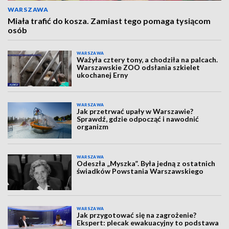
WARSZAWA
Miała trafić do kosza. Zamiast tego pomaga tysiącom
osób
WARSZAWA
Ważyła cztery tony, a chodziła na palcach.
Warszawskie ZOO odsłania szkielet
ukochanej Erny
WARSZAWA
Jak przetrwać upały w Warszawie?
Sprawdź, gdzie odpocząć i nawodnić
organizm
WARSZAWA
Odeszła „Myszka”. Była jedną z ostatnich
świadków Powstania Warszawskiego
WARSZAWA
Jak przygotować się na zagrożenie?
Ekspert: plecak ewakuacyjny to podstawa