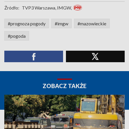
Źródło:
TVP3 Warszawa, IMGW,
#prognoza pogody
#imgw
#mazowieckie
#pogoda
ZOBACZ TAKŻE