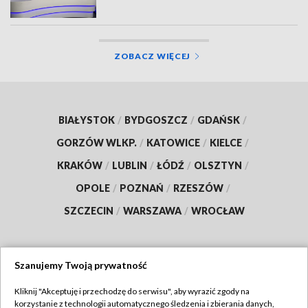
ZOBACZ WIĘCEJ
BIAŁYSTOK
/
BYDGOSZCZ
/
GDAŃSK
/
GORZÓW WLKP.
/
KATOWICE
/
KIELCE
/
KRAKÓW
/
LUBLIN
/
ŁÓDŹ
/
OLSZTYN
/
OPOLE
/
POZNAŃ
/
RZESZÓW
/
SZCZECIN
/
WARSZAWA
/
WROCŁAW
Szanujemy Twoją prywatność
Dołącz do nas:
Kliknij "Akceptuję i przechodzę do serwisu", aby wyrazić zgody na
korzystanie z technologii automatycznego śledzenia i zbierania danych,
TVP