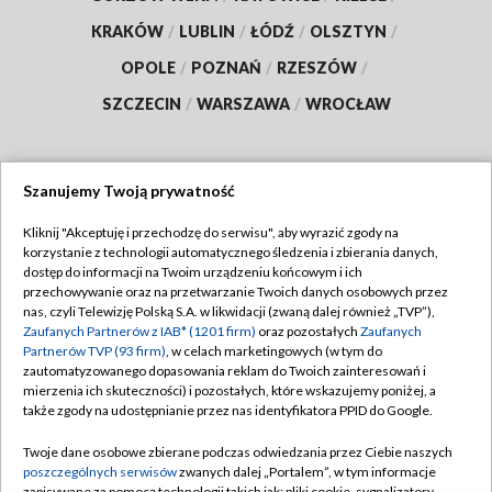
KRAKÓW
/
LUBLIN
/
ŁÓDŹ
/
OLSZTYN
/
OPOLE
/
POZNAŃ
/
RZESZÓW
/
SZCZECIN
/
WARSZAWA
/
WROCŁAW
Szanujemy Twoją prywatność
Dołącz do nas:
Kliknij "Akceptuję i przechodzę do serwisu", aby wyrazić zgody na
korzystanie z technologii automatycznego śledzenia i zbierania danych,
TVP
dostęp do informacji na Twoim urządzeniu końcowym i ich
Abonament TVP
przechowywanie oraz na przetwarzanie Twoich danych osobowych przez
Regulamin TVP
nas, czyli Telewizję Polską S.A. w likwidacji (zwaną dalej również „TVP”),
Emisja w TVP
Zaufanych Partnerów z IAB* (1201 firm)
oraz pozostałych
Zaufanych
Polityka prywatności
Partnerów TVP (93 firm)
, w celach marketingowych (w tym do
Centrum informacji TVP
Moje zgody
zautomatyzowanego dopasowania reklam do Twoich zainteresowań i
mierzenia ich skuteczności) i pozostałych, które wskazujemy poniżej, a
Naziemna Telewizja Cyfrowa
Pomoc
także zgody na udostępnianie przez nas identyfikatora PPID do Google.
Sklep TVP
Biuro reklamy
Twoje dane osobowe zbierane podczas odwiedzania przez Ciebie naszych
Rada Programowa
poszczególnych serwisów
zwanych dalej „Portalem”, w tym informacje
Kontakt
zapisywane za pomocą technologii takich jak: pliki cookie, sygnalizatory