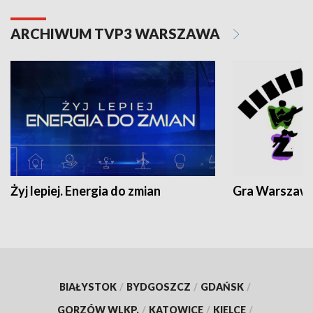
ARCHIWUM TVP3 WARSZAWA
Żyj lepiej. Energia do zmian
Gra Warszaw
BIAŁYSTOK
/
BYDGOSZCZ
/
GDAŃSK
/
GORZÓW WLKP.
/
KATOWICE
/
KIELCE
/