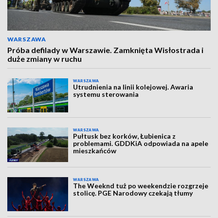
WARSZAWA
Próba defilady w Warszawie. Zamknięta Wisłostrada i
duże zmiany w ruchu
WARSZAWA
Utrudnienia na linii kolejowej. Awaria
systemu sterowania
WARSZAWA
Pułtusk bez korków, Łubienica z
problemami. GDDKiA odpowiada na apele
mieszkańców
WARSZAWA
The Weeknd tuż po weekendzie rozgrzeje
stolicę. PGE Narodowy czekają tłumy