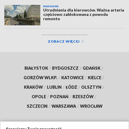
WARSZAWA
Utrudnienia dla kierowców. Ważna arteria
częściowo zablokowana z powodu
remontu
ZOBACZ WIĘCEJ
BIAŁYSTOK
/
BYDGOSZCZ
/
GDAŃSK
/
GORZÓW WLKP.
/
KATOWICE
/
KIELCE
/
KRAKÓW
/
LUBLIN
/
ŁÓDŹ
/
OLSZTYN
/
OPOLE
/
POZNAŃ
/
RZESZÓW
/
SZCZECIN
/
WARSZAWA
/
WROCŁAW
Szanujemy Twoją prywatność