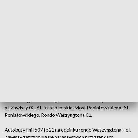
Linia 22 – Piaski, Okopowa, al. Solidarności, Most Śląsko-
Dąbrowski, al. Solidarności, Targowa, Zamoyskiego do
swojej trasy.
Linia 24 została podzielona na dwie części. Nowe Bemowo,
Towarowa, Al. Jerozolimskie, pl. Starynkiewicza oraz
Gocławek, al. Zieleniecka, Targowa, Ratuszowa ZOO.
Linia 25 – Banacha, Towarowa, Okopowa, al. Solidarności,
Most Śląsko-Dąbrowski, al. Solidarności, Targowa do swojej
trasy.
Na ulice wyjechała zastępcza linia "Za tramwaj" na odcinku
pl. Zawiszy 03, Al. Jerozolimskie, Most Poniatowskiego, Al.
Poniatowskiego, Rondo Waszyngtona 01.
Autobusy linii 507 i 521 na odcinku rondo Waszyngtona – pl.
Zawiszy zatrzymują się na wszystkich przystankach.