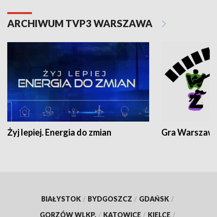
ARCHIWUM TVP3 WARSZAWA
Żyj lepiej. Energia do zmian
Gra Warszaw
BIAŁYSTOK
/
BYDGOSZCZ
/
GDAŃSK
/
GORZÓW WLKP.
/
KATOWICE
/
KIELCE
/