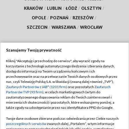
KRAKÓW
/
LUBLIN
/
ŁÓDŹ
/
OLSZTYN
/
OPOLE
/
POZNAŃ
/
RZESZÓW
/
SZCZECIN
/
WARSZAWA
/
WROCŁAW
Szanujemy Twoją prywatność
Dołącz do nas:
Kliknij "Akceptuję i przechodzę do serwisu", aby wyrazić zgody na
korzystanie z technologii automatycznego śledzenia i zbierania danych,
TVP
dostęp do informacji na Twoim urządzeniu końcowym i ich
Abonament TVP
przechowywanie oraz na przetwarzanie Twoich danych osobowych przez
Regulamin TVP
nas, czyli Telewizję Polską S.A. w likwidacji (zwaną dalej również „TVP”),
Emisja w TVP
Zaufanych Partnerów z IAB* (1201 firm)
oraz pozostałych
Zaufanych
Polityka prywatności
Partnerów TVP (93 firm)
, w celach marketingowych (w tym do
Centrum informacji TVP
Moje zgody
zautomatyzowanego dopasowania reklam do Twoich zainteresowań i
mierzenia ich skuteczności) i pozostałych, które wskazujemy poniżej, a
Naziemna Telewizja Cyfrowa
Pomoc
także zgody na udostępnianie przez nas identyfikatora PPID do Google.
Sklep TVP
Biuro reklamy
Twoje dane osobowe zbierane podczas odwiedzania przez Ciebie naszych
Rada Programowa
poszczególnych serwisów
zwanych dalej „Portalem”, w tym informacje
Kontakt
zapisywane za pomocą technologii takich jak: pliki cookie, sygnalizatory