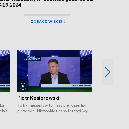
4.09.2024
ZOBACZ WIĘCEJ
Piotr Kosiorowski
Tomasz Mat
ska
To był niesamowity finisz pierwszej ligi
Robert Lewandow
 Maja
piłkarskiej. Niezwykle udany i szczęśliwy
przygodę z Barc
ki na
dla Polonii Warszawa, która w ostatnich
Saternusa jest p
sekundach wywalczyła prawo gry w
Tomasz Matuszews
Open
barażach o ekstraklasę. W Magazynie
opowiada o począ