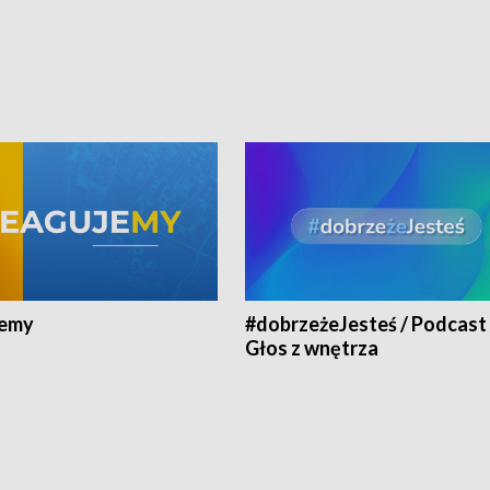
jemy
#dobrzeżeJesteś / Podcast 
Głos z wnętrza