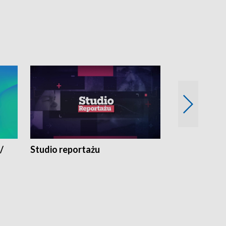
/
Studio reportażu
Eksperyment