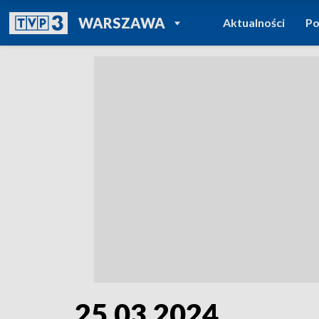
POWRÓT DO
WARSZAWA
Aktualności
Po
TVP REGIONY
25.03.2024