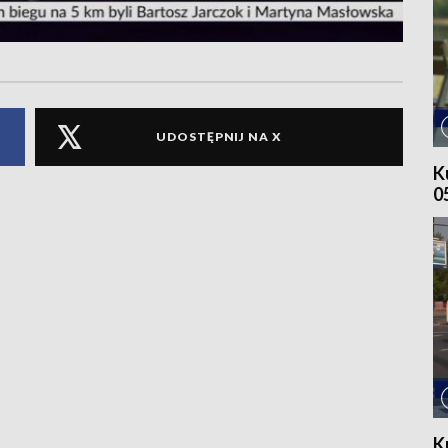
UDOSTĘPNIJ NA X
K
0
K