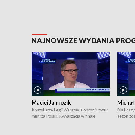
NAJNOWSZE WYDANIA PR
Maciej Jamrozik
Michał
Koszykarze Legii Warszawa obronili tytuł
Dla koszy
mistrza Polski. Rywalizacja w finale
sezon zde
ekstraklasy toczyła się do czterech
Najpierw 
zwycięstw i dopiero ostatni, siódmy mecz
międzyna
okazał się decydujący. W hali przy
Ligę Półn