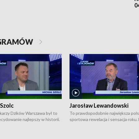
0
OGRAMÓW
 Szolc
Jarosław Lewandowski
karzy Dzików Warszawa był to
To prawdopodobnie największa pol
cydowanie najlepszy w historii.
sportowa rewelacja i sensacja roku.
pierwszy raz sięgnęli po
Chwalińska podbiła serca całej Pols
rodowe trofeum, wygrywając
kortach imienia Rolanda Garrosa w
ocno Europejską. Potem zaczęli
wielkoszlemowym turnieju French 