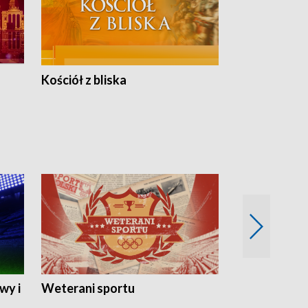
Kościół z bliska
wy i
Weterani sportu
Najlepsi Sp
2024