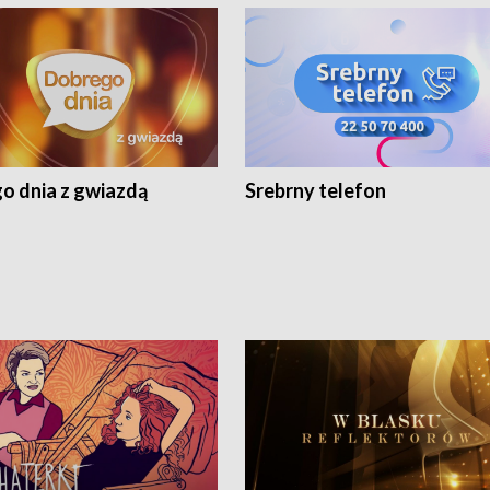
o dnia z gwiazdą
Srebrny telefon