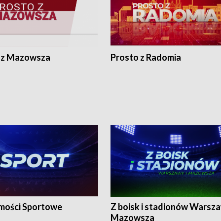
 z Mazowsza
Prosto z Radomia
ości Sportowe
Z boisk i stadionów Warsza
Mazowsza