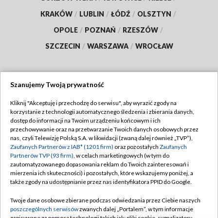
KRAKÓW
/
LUBLIN
/
ŁÓDŹ
/
OLSZTYN
/
OPOLE
/
POZNAŃ
/
RZESZÓW
/
SZCZECIN
/
WARSZAWA
/
WROCŁAW
Szanujemy Twoją prywatność
Dołącz do nas:
Kliknij "Akceptuję i przechodzę do serwisu", aby wyrazić zgody na
korzystanie z technologii automatycznego śledzenia i zbierania danych,
TVP
dostęp do informacji na Twoim urządzeniu końcowym i ich
Abonament TVP
przechowywanie oraz na przetwarzanie Twoich danych osobowych przez
Regulamin TVP
nas, czyli Telewizję Polską S.A. w likwidacji (zwaną dalej również „TVP”),
Emisja w TVP
Zaufanych Partnerów z IAB* (1201 firm)
oraz pozostałych
Zaufanych
Polityka prywatności
Partnerów TVP (93 firm)
, w celach marketingowych (w tym do
Centrum informacji TVP
Moje zgody
zautomatyzowanego dopasowania reklam do Twoich zainteresowań i
mierzenia ich skuteczności) i pozostałych, które wskazujemy poniżej, a
Naziemna Telewizja Cyfrowa
Pomoc
także zgody na udostępnianie przez nas identyfikatora PPID do Google.
Sklep TVP
Biuro reklamy
Twoje dane osobowe zbierane podczas odwiedzania przez Ciebie naszych
Rada Programowa
poszczególnych serwisów
zwanych dalej „Portalem”, w tym informacje
Kontakt
zapisywane za pomocą technologii takich jak: pliki cookie, sygnalizatory