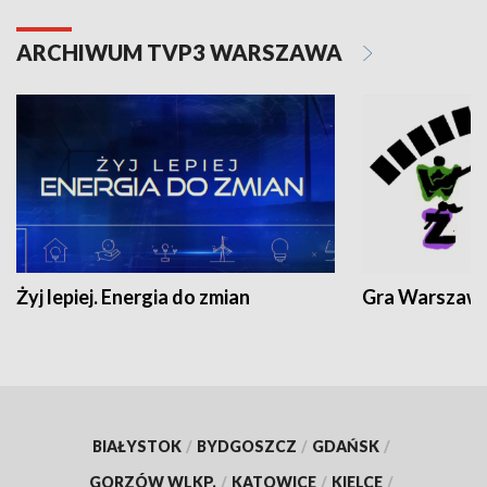
ARCHIWUM TVP3 WARSZAWA
Żyj lepiej. Energia do zmian
Gra Warszaw
BIAŁYSTOK
/
BYDGOSZCZ
/
GDAŃSK
/
GORZÓW WLKP.
/
KATOWICE
/
KIELCE
/