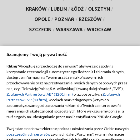
KRAKÓW
/
LUBLIN
/
ŁÓDŹ
/
OLSZTYN
/
OPOLE
/
POZNAŃ
/
RZESZÓW
/
SZCZECIN
/
WARSZAWA
/
WROCŁAW
Szanujemy Twoją prywatność
Dołącz do nas:
Kliknij "Akceptuję i przechodzę do serwisu", aby wyrazić zgody na
korzystanie z technologii automatycznego śledzenia i zbierania danych,
TVP
dostęp do informacji na Twoim urządzeniu końcowym i ich
Abonament TVP
przechowywanie oraz na przetwarzanie Twoich danych osobowych przez
Regulamin TVP
nas, czyli Telewizję Polską S.A. w likwidacji (zwaną dalej również „TVP”),
Emisja w TVP
Zaufanych Partnerów z IAB* (1201 firm)
oraz pozostałych
Zaufanych
Polityka prywatności
Partnerów TVP (93 firm)
, w celach marketingowych (w tym do
Centrum informacji TVP
Moje zgody
zautomatyzowanego dopasowania reklam do Twoich zainteresowań i
mierzenia ich skuteczności) i pozostałych, które wskazujemy poniżej, a
Naziemna Telewizja Cyfrowa
Pomoc
także zgody na udostępnianie przez nas identyfikatora PPID do Google.
Sklep TVP
Biuro reklamy
Twoje dane osobowe zbierane podczas odwiedzania przez Ciebie naszych
Rada Programowa
poszczególnych serwisów
zwanych dalej „Portalem”, w tym informacje
Kontakt
zapisywane za pomocą technologii takich jak: pliki cookie, sygnalizatory