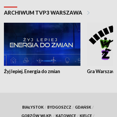
ARCHIWUM TVP3 WARSZAWA
Żyj lepiej. Energia do zmian
Gra Warszaw
BIAŁYSTOK
/
BYDGOSZCZ
/
GDAŃSK
/
GORZÓW WLKP.
/
KATOWICE
/
KIELCE
/