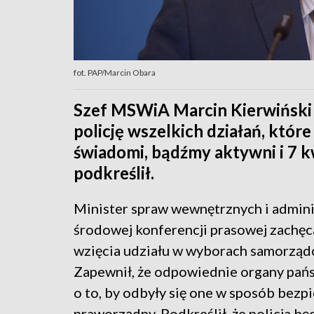
fot. PAP/Marcin Obara
Szef MSWiA Marcin Kierwiński 
policję wszelkich działań, któ
świadomi, bądźmy aktywni i 7 k
podkreślił.
Minister spraw wewnętrznych i adminis
środowej konferencji prasowej zachęc
wzięcia udziału w wyborach samorząd
Zapewnił, że odpowiednie organy pań
o to, by odbyły się one w sposób bezpi
praworządny. Podkreślił, że policja bę