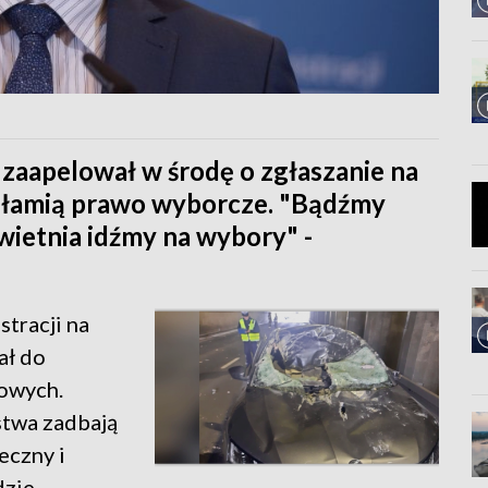
zaapelował w środę o zgłaszanie na
re łamią prawo wyborcze. "Bądźmy
wietnia idźmy na wybory" -
tracji na
ał do
owych.
stwa zadbają
eczny i
dzie