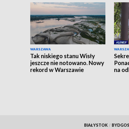
WARSZAWA
WARSZ
Tak niskiego stanu Wisły
Sekre
jeszcze nie notowano. Nowy
Ponad
rekord w Warszawie
na od
BIAŁYSTOK
/
BYDGO