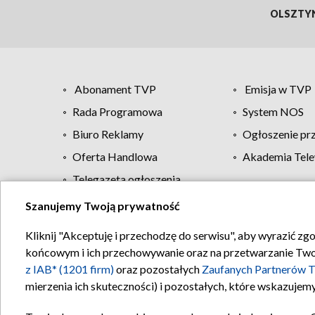
OLSZTY
Abonament TVP
Emisja w TVP
Rada Programowa
System NOS
Biuro Reklamy
Ogłoszenie pr
Oferta Handlowa
Akademia Tele
Telegazeta ogłoszenia
Szanujemy Twoją prywatność
Regulamin TVP
Kliknij "Akceptuję i przechodzę do serwisu", aby wyrazić zg
końcowym i ich przechowywanie oraz na przetwarzanie Twoich
z IAB* (1201 firm)
oraz pozostałych
Zaufanych Partnerów T
mierzenia ich skuteczności) i pozostałych, które wskazujemy