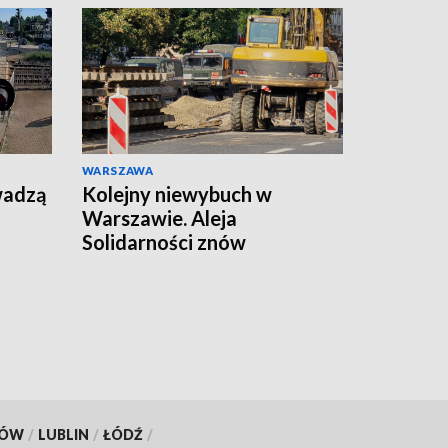
WARSZAWA
wadzą
Kolejny niewybuch w
Warszawie. Aleja
Solidarności znów
zamknięta
KÓW
/
LUBLIN
/
ŁÓDŹ
/