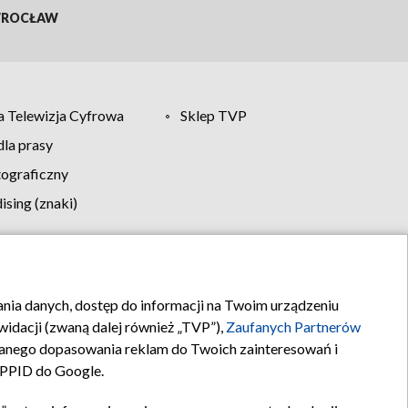
ROCŁAW
 Telewizja Cyfrowa
Sklep TVP
la prasy
tograficzny
sing (znaki)
klamy
Kontakt
rania danych, dostęp do informacji na Twoim urządzeniu
idacji (zwaną dalej również „TVP”),
Zaufanych Partnerów
anego dopasowania reklam do Twoich zainteresowań i
a PPID do Google.