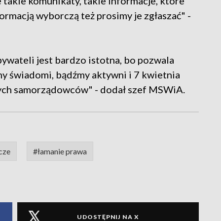
 takie komunikaty, takie informacje, które
rmacją wyborczą też prosimy je zgłaszać" -
bywateli jest bardzo istotna, bo pozwala
my świadomi, bądźmy aktywni i 7 kwietnia
zych samorządowców" - dodał szef MSWiA.
cze
#łamanie prawa
UDOSTĘPNIJ NA X