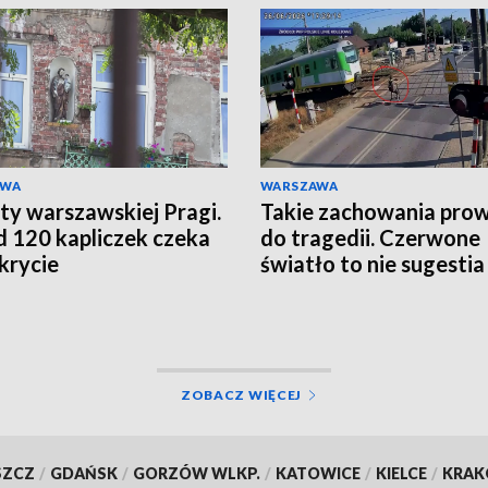
AWA
WARSZAWA
ty warszawskiej Pragi.
Takie zachowania pro
 120 kapliczek czeka
do tragedii. Czerwone
krycie
światło to nie sugestia
ZOBACZ WIĘCEJ
SZCZ
/
GDAŃSK
/
GORZÓW WLKP.
/
KATOWICE
/
KIELCE
/
KRA