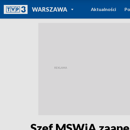
POWRÓT DO
WARSZAWA
Aktualności
Po
TVP REGIONY
Szef MSWiA zaapelo