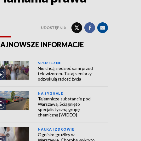
UDOSTĘPNIJ:
AJNOWSZE INFORMACJE
SPOŁECZNE
Nie chcą siedzieć sami przed
telewizorem. Tutaj seniorzy
odzyskują radość życia
NA SYGNALE
Tajemnicze substancje pod
Warszawą. Ściągnięto
specjalistyczną grupę
chemiczną [WIDEO]
NAUKA I ZDROWIE
Ognisko gruźlicy w
Warszawie. Chorobę wykryto