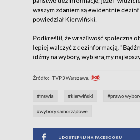
państwo dezinformacje, jeżeli widzicie
waszym zdaniem są ewidentnie dezinfo
powiedział Kierwiński.
Podkreślił, że wrażliwość społeczna o
lepiej walczyć z dezinformacją. "Bądź
idźmy na wybory, wybierajmy najleps
Źródło:
TVP3 Warszawa,
#mswia
#kierwiński
#prawo wybor
#wybory samorządowe
UDOSTĘPNIJ NA FACEBOOKU