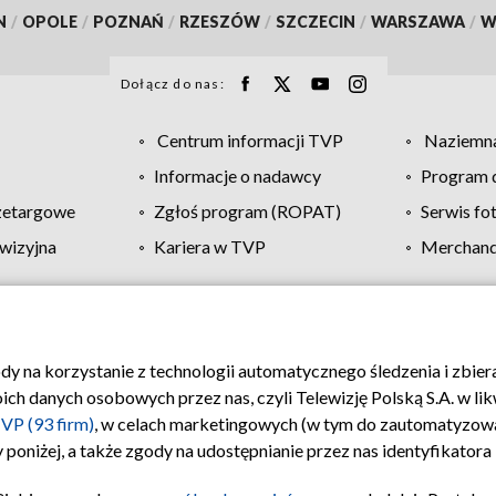
N
/
OPOLE
/
POZNAŃ
/
RZESZÓW
/
SZCZECIN
/
WARSZAWA
/
W
Dołącz do nas:
Centrum informacji TVP
Naziemna
Informacje o nadawcy
Program d
zetargowe
Zgłoś program (ROPAT)
Serwis fo
wizyjna
Kariera w TVP
Merchandi
Polityka prywatności
Moje zgody
Pomoc
Biuro re
ody na korzystanie z technologii automatycznego śledzenia i zbie
 danych osobowych przez nas, czyli Telewizję Polską S.A. w likw
VP (93 firm)
, w celach marketingowych (w tym do zautomatyzow
 poniżej, a także zgody na udostępnianie przez nas identyfikator