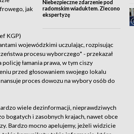
Niebezpieczne zdarzenie pod
radomskim wiaduktem. Zlecono
frowego, jak
ekspertyzę
zef KGP)
ntami wojewódzkimi uczulając, rozpisując
eczeństwa procesu wyborczego" - przekazał
 policję łamania prawa, w tym ciszy
zeniu przed głosowaniem swojego lokalu
inansuje proces dowozu na wybory osób do
ardzo wiele dezinformacji, nieprawdziwych
dzo bogatych i zasobnych krajach, nawet obce
y. Bardzo mocno apelujemy, jeżeli widzicie