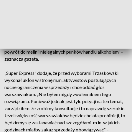
Warszawie zakazu sprzedaży alkoholu w godzinach nocnych
- w sklepach, nie w restauracjach.
„Kandydaci na prezydenta Warszawy byli odpytywani o tę
kwestię. Pomysł podoba się kandydatce Lewicy Magdalenie
Biejat. Walczący o reelekcję obecny prezydent Warszawy
zwolennikiem nocnej prohibicji nie jest. Bo uważa, że to byłby
powrót do melin i nielegalnych punków handlu alkoholem” -
zaznacza gazeta.
„Super Express” dodaje, że przed wyborami Trzaskowski
wykonał ukłon w stronę m.in. aktywistów postulujących
nocne ograniczenia w sprzedaży i chce oddać głos
warszawiakom. „Nie byłem nigdy zwolennikiem tego
rozwiązania. Ponieważ jednak jest tyle petycji na ten temat,
zarządziłem, że zrobimy konsultacje i to naprawdę szerokie.
Jeżeli większość warszawiaków będzie chciała prohibicji, to
będziemy się zastanawiać nad szczegółami, m.in. w jakich
godzinach miałby zakaz sprzedaży obowiązywać” –