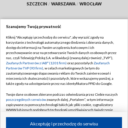
SZCZECIN
/
WARSZAWA
/
WROCŁAW
Szanujemy Twoją prywatność
Dołącz do nas:
Kliknij "Akceptuję i przechodzę do serwisu", aby wyrazić zgody na
korzystanie z technologii automatycznego śledzenia i zbierania danych,
TVP
dostęp do informacji na Twoim urządzeniu końcowym i ich
Abonament TVP
przechowywanie oraz na przetwarzanie Twoich danych osobowych przez
Regulamin TVP
nas, czyli Telewizję Polską S.A. w likwidacji (zwaną dalej również „TVP”),
Emisja w TVP
Polityka prywatności
Zaufanych Partnerów z IAB* (1201 firm)
oraz pozostałych
Zaufanych
Partnerów TVP (93 firm)
, w celach marketingowych (w tym do
Centrum informacji TVP
Moje zgody
zautomatyzowanego dopasowania reklam do Twoich zainteresowań i
mierzenia ich skuteczności) i pozostałych, które wskazujemy poniżej, a
Naziemna Telewizja Cyfrowa
Pomoc
także zgody na udostępnianie przez nas identyfikatora PPID do Google.
Sklep TVP
Biuro reklamy
Twoje dane osobowe zbierane podczas odwiedzania przez Ciebie naszych
Rada Programowa
Kontakt
poszczególnych serwisów
zwanych dalej „Portalem”, w tym informacje
zapisywane za pomocą technologii takich jak: pliki cookie, sygnalizatory
System NOS
WWW lub innych podobnych technologii umożliwiających świadczenie
dopasowanych i bezpiecznych usług, personalizację treści oraz reklam,
Informacje o nadawcy
Kanały
udostępnianie funkcji mediów społecznościowych oraz analizowanie
Akceptuję i przechodzę do serwisu
ruchu w Internecie.
Program dla prasy