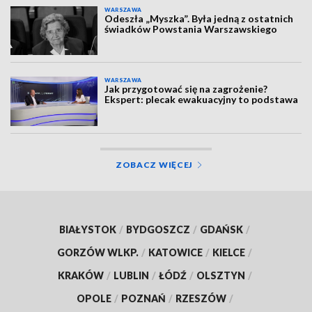
WARSZAWA
Odeszła „Myszka”. Była jedną z ostatnich
świadków Powstania Warszawskiego
WARSZAWA
Jak przygotować się na zagrożenie?
Ekspert: plecak ewakuacyjny to podstawa
ZOBACZ WIĘCEJ
BIAŁYSTOK
/
BYDGOSZCZ
/
GDAŃSK
/
GORZÓW WLKP.
/
KATOWICE
/
KIELCE
/
KRAKÓW
/
LUBLIN
/
ŁÓDŹ
/
OLSZTYN
/
OPOLE
/
POZNAŃ
/
RZESZÓW
/