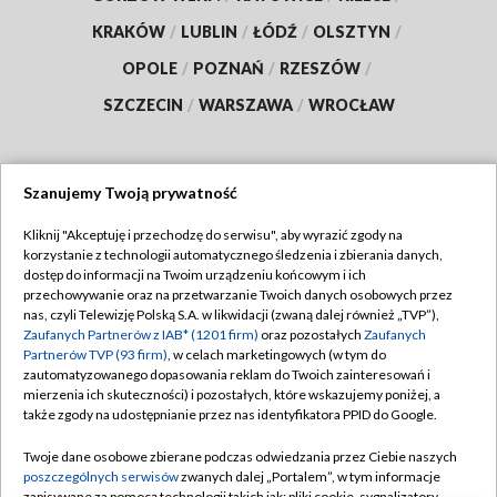
KRAKÓW
/
LUBLIN
/
ŁÓDŹ
/
OLSZTYN
/
OPOLE
/
POZNAŃ
/
RZESZÓW
/
SZCZECIN
/
WARSZAWA
/
WROCŁAW
Szanujemy Twoją prywatność
Dołącz do nas:
Kliknij "Akceptuję i przechodzę do serwisu", aby wyrazić zgody na
korzystanie z technologii automatycznego śledzenia i zbierania danych,
TVP
dostęp do informacji na Twoim urządzeniu końcowym i ich
Abonament TVP
przechowywanie oraz na przetwarzanie Twoich danych osobowych przez
Regulamin TVP
nas, czyli Telewizję Polską S.A. w likwidacji (zwaną dalej również „TVP”),
Emisja w TVP
Zaufanych Partnerów z IAB* (1201 firm)
oraz pozostałych
Zaufanych
Polityka prywatności
Partnerów TVP (93 firm)
, w celach marketingowych (w tym do
Centrum informacji TVP
Moje zgody
zautomatyzowanego dopasowania reklam do Twoich zainteresowań i
mierzenia ich skuteczności) i pozostałych, które wskazujemy poniżej, a
Naziemna Telewizja Cyfrowa
Pomoc
także zgody na udostępnianie przez nas identyfikatora PPID do Google.
Sklep TVP
Biuro reklamy
Twoje dane osobowe zbierane podczas odwiedzania przez Ciebie naszych
Rada Programowa
poszczególnych serwisów
zwanych dalej „Portalem”, w tym informacje
Kontakt
zapisywane za pomocą technologii takich jak: pliki cookie, sygnalizatory