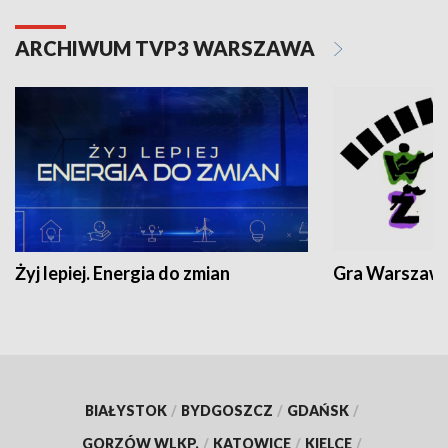
ARCHIWUM TVP3 WARSZAWA
Żyj lepiej. Energia do zmian
Gra Warszaw
BIAŁYSTOK
/
BYDGOSZCZ
/
GDAŃSK
/
GORZÓW WLKP.
/
KATOWICE
/
KIELCE
/