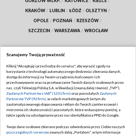
GORZÓW WLKP.
/
KATOWICE
/
KIELCE
/
KRAKÓW
/
LUBLIN
/
ŁÓDŹ
/
OLSZTYN
/
OPOLE
/
POZNAŃ
/
RZESZÓW
/
SZCZECIN
/
WARSZAWA
/
WROCŁAW
Szanujemy Twoją prywatność
Dołącz do nas:
Kliknij "Akceptuję i przechodzę do serwisu", aby wyrazić zgody na
korzystanie z technologii automatycznego śledzenia i zbierania danych,
TVP
dostęp do informacji na Twoim urządzeniu końcowym i ich
Abonament TVP
przechowywanie oraz na przetwarzanie Twoich danych osobowych przez
Regulamin TVP
nas, czyli Telewizję Polską S.A. w likwidacji (zwaną dalej również „TVP”),
Emisja w TVP
Zaufanych Partnerów z IAB* (1201 firm)
oraz pozostałych
Zaufanych
Polityka prywatności
Partnerów TVP (93 firm)
, w celach marketingowych (w tym do
Centrum informacji TVP
Moje zgody
zautomatyzowanego dopasowania reklam do Twoich zainteresowań i
mierzenia ich skuteczności) i pozostałych, które wskazujemy poniżej, a
Naziemna Telewizja Cyfrowa
Pomoc
także zgody na udostępnianie przez nas identyfikatora PPID do Google.
Sklep TVP
Biuro reklamy
Twoje dane osobowe zbierane podczas odwiedzania przez Ciebie naszych
Rada Programowa
poszczególnych serwisów
zwanych dalej „Portalem”, w tym informacje
Kontakt