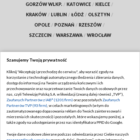
GORZÓW WLKP.
/
KATOWICE
/
KIELCE
/
KRAKÓW
/
LUBLIN
/
ŁÓDŹ
/
OLSZTYN
/
OPOLE
/
POZNAŃ
/
RZESZÓW
/
SZCZECIN
/
WARSZAWA
/
WROCŁAW
Szanujemy Twoją prywatność
Dołącz do nas:
Kliknij "Akceptuję i przechodzę do serwisu", aby wyrazić zgody na
korzystanie z technologii automatycznego śledzenia i zbierania danych,
TVP
dostęp do informacji na Twoim urządzeniu końcowym i ich
Abonament TVP
przechowywanie oraz na przetwarzanie Twoich danych osobowych przez
Regulamin TVP
nas, czyli Telewizję Polską S.A. w likwidacji (zwaną dalej również „TVP”),
Emisja w TVP
Zaufanych Partnerów z IAB* (1201 firm)
oraz pozostałych
Zaufanych
Polityka prywatności
Partnerów TVP (93 firm)
, w celach marketingowych (w tym do
Centrum informacji TVP
Moje zgody
zautomatyzowanego dopasowania reklam do Twoich zainteresowań i
mierzenia ich skuteczności) i pozostałych, które wskazujemy poniżej, a
Naziemna Telewizja Cyfrowa
Pomoc
także zgody na udostępnianie przez nas identyfikatora PPID do Google.
Sklep TVP
Biuro reklamy
Twoje dane osobowe zbierane podczas odwiedzania przez Ciebie naszych
Rada Programowa
poszczególnych serwisów
zwanych dalej „Portalem”, w tym informacje