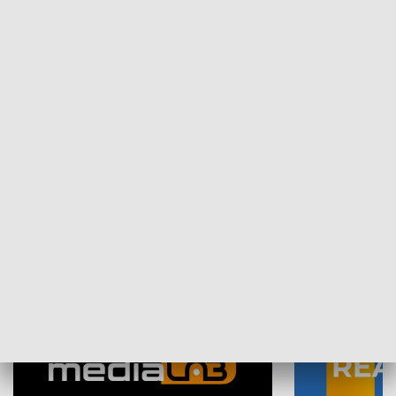
Plebiscyt Najlepsi Sportowcy
Wiadomości 
Warszawy 2025
SPOŁECZEŃSTWO