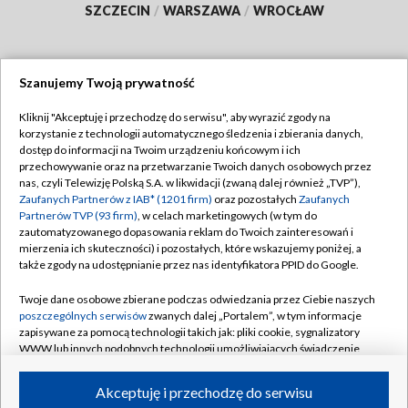
SZCZECIN
/
WARSZAWA
/
WROCŁAW
Szanujemy Twoją prywatność
Dołącz do nas:
Kliknij "Akceptuję i przechodzę do serwisu", aby wyrazić zgody na
korzystanie z technologii automatycznego śledzenia i zbierania danych,
TVP
dostęp do informacji na Twoim urządzeniu końcowym i ich
Abonament TVP
przechowywanie oraz na przetwarzanie Twoich danych osobowych przez
Regulamin TVP
nas, czyli Telewizję Polską S.A. w likwidacji (zwaną dalej również „TVP”),
Emisja w TVP
Zaufanych Partnerów z IAB* (1201 firm)
oraz pozostałych
Zaufanych
Polityka prywatności
Partnerów TVP (93 firm)
, w celach marketingowych (w tym do
Centrum informacji TVP
Moje zgody
zautomatyzowanego dopasowania reklam do Twoich zainteresowań i
mierzenia ich skuteczności) i pozostałych, które wskazujemy poniżej, a
Naziemna Telewizja Cyfrowa
Pomoc
także zgody na udostępnianie przez nas identyfikatora PPID do Google.
Sklep TVP
Biuro reklamy
Twoje dane osobowe zbierane podczas odwiedzania przez Ciebie naszych
Rada Programowa
poszczególnych serwisów
zwanych dalej „Portalem”, w tym informacje
Kontakt
zapisywane za pomocą technologii takich jak: pliki cookie, sygnalizatory
System NOS
WWW lub innych podobnych technologii umożliwiających świadczenie
dopasowanych i bezpiecznych usług, personalizację treści oraz reklam,
Informacje o nadawcy
Kanały
udostępnianie funkcji mediów społecznościowych oraz analizowanie
Akceptuję i przechodzę do serwisu
ruchu w Internecie.
Program dla prasy