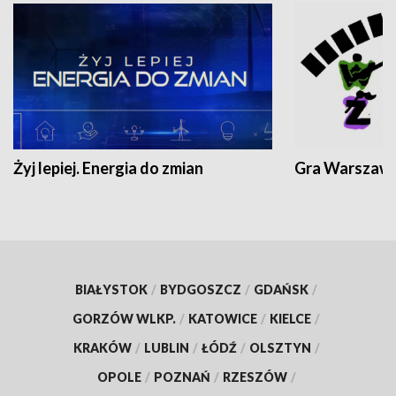
Żyj lepiej. Energia do zmian
Gra Warszaw
BIAŁYSTOK
/
BYDGOSZCZ
/
GDAŃSK
/
GORZÓW WLKP.
/
KATOWICE
/
KIELCE
/
KRAKÓW
/
LUBLIN
/
ŁÓDŹ
/
OLSZTYN
/
OPOLE
/
POZNAŃ
/
RZESZÓW
/