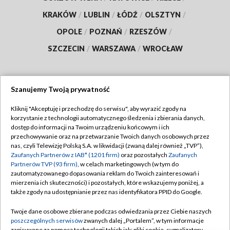
KRAKÓW
/
LUBLIN
/
ŁÓDŹ
/
OLSZTYN
/
OPOLE
/
POZNAŃ
/
RZESZÓW
/
SZCZECIN
/
WARSZAWA
/
WROCŁAW
Szanujemy Twoją prywatność
Dołącz do nas:
Kliknij "Akceptuję i przechodzę do serwisu", aby wyrazić zgody na
korzystanie z technologii automatycznego śledzenia i zbierania danych,
TVP
dostęp do informacji na Twoim urządzeniu końcowym i ich
Abonament TVP
przechowywanie oraz na przetwarzanie Twoich danych osobowych przez
Regulamin TVP
nas, czyli Telewizję Polską S.A. w likwidacji (zwaną dalej również „TVP”),
Emisja w TVP
Zaufanych Partnerów z IAB* (1201 firm)
oraz pozostałych
Zaufanych
Polityka prywatności
Partnerów TVP (93 firm)
, w celach marketingowych (w tym do
Centrum informacji TVP
Moje zgody
zautomatyzowanego dopasowania reklam do Twoich zainteresowań i
mierzenia ich skuteczności) i pozostałych, które wskazujemy poniżej, a
Naziemna Telewizja Cyfrowa
Pomoc
także zgody na udostępnianie przez nas identyfikatora PPID do Google.
Sklep TVP
Biuro reklamy
Twoje dane osobowe zbierane podczas odwiedzania przez Ciebie naszych
Rada Programowa
poszczególnych serwisów
zwanych dalej „Portalem”, w tym informacje
Kontakt
zapisywane za pomocą technologii takich jak: pliki cookie, sygnalizatory