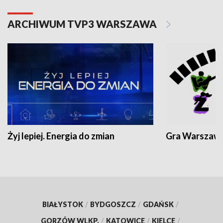
ARCHIWUM TVP3 WARSZAWA
Żyj lepiej. Energia do zmian
Gra Warszaw
BIAŁYSTOK
/
BYDGOSZCZ
/
GDAŃSK
/
GORZÓW WLKP.
/
KATOWICE
/
KIELCE
/