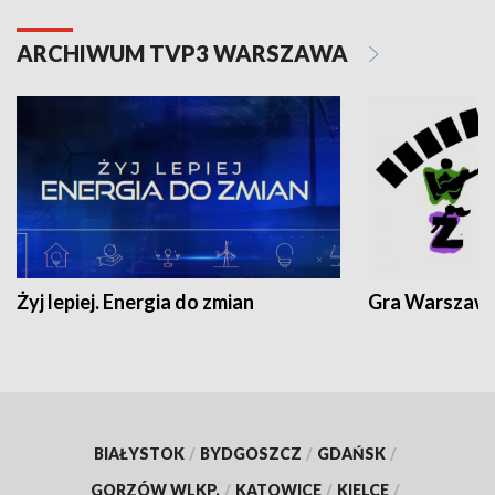
ARCHIWUM TVP3 WARSZAWA
Żyj lepiej. Energia do zmian
Gra Warszaw
BIAŁYSTOK
/
BYDGOSZCZ
/
GDAŃSK
/
GORZÓW WLKP.
/
KATOWICE
/
KIELCE
/