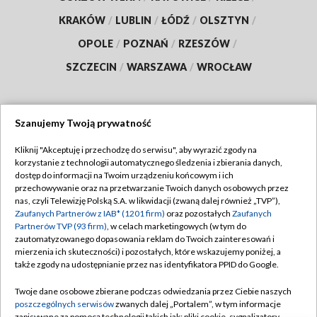
KRAKÓW
/
LUBLIN
/
ŁÓDŹ
/
OLSZTYN
/
OPOLE
/
POZNAŃ
/
RZESZÓW
/
SZCZECIN
/
WARSZAWA
/
WROCŁAW
Szanujemy Twoją prywatność
Dołącz do nas:
Kliknij "Akceptuję i przechodzę do serwisu", aby wyrazić zgody na
korzystanie z technologii automatycznego śledzenia i zbierania danych,
TVP
dostęp do informacji na Twoim urządzeniu końcowym i ich
Abonament TVP
przechowywanie oraz na przetwarzanie Twoich danych osobowych przez
Regulamin TVP
nas, czyli Telewizję Polską S.A. w likwidacji (zwaną dalej również „TVP”),
Emisja w TVP
Zaufanych Partnerów z IAB* (1201 firm)
oraz pozostałych
Zaufanych
Polityka prywatności
Partnerów TVP (93 firm)
, w celach marketingowych (w tym do
Centrum informacji TVP
Moje zgody
zautomatyzowanego dopasowania reklam do Twoich zainteresowań i
mierzenia ich skuteczności) i pozostałych, które wskazujemy poniżej, a
Naziemna Telewizja Cyfrowa
Pomoc
także zgody na udostępnianie przez nas identyfikatora PPID do Google.
Sklep TVP
Biuro reklamy
Twoje dane osobowe zbierane podczas odwiedzania przez Ciebie naszych
Rada Programowa
poszczególnych serwisów
zwanych dalej „Portalem”, w tym informacje
Kontakt
zapisywane za pomocą technologii takich jak: pliki cookie, sygnalizatory