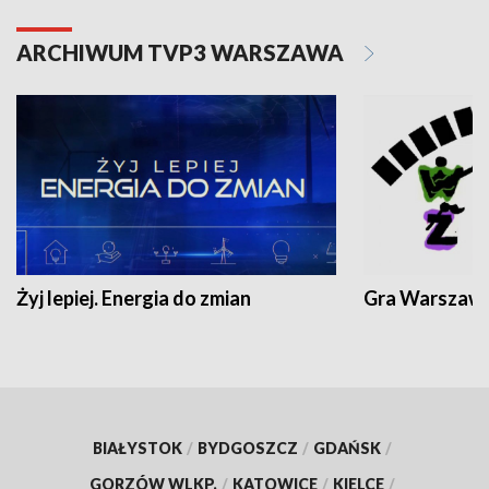
ARCHIWUM TVP3 WARSZAWA
Żyj lepiej. Energia do zmian
Gra Warszaw
BIAŁYSTOK
/
BYDGOSZCZ
/
GDAŃSK
/
GORZÓW WLKP.
/
KATOWICE
/
KIELCE
/