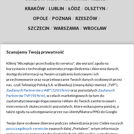
KRAKÓW
/
LUBLIN
/
ŁÓDŹ
/
OLSZTYN
/
OPOLE
/
POZNAŃ
/
RZESZÓW
/
SZCZECIN
/
WARSZAWA
/
WROCŁAW
Szanujemy Twoją prywatność
Dołącz do nas:
Kliknij "Akceptuję i przechodzę do serwisu", aby wyrazić zgody na
korzystanie z technologii automatycznego śledzenia i zbierania danych,
TVP
dostęp do informacji na Twoim urządzeniu końcowym i ich
Abonament TVP
przechowywanie oraz na przetwarzanie Twoich danych osobowych przez
Regulamin TVP
nas, czyli Telewizję Polską S.A. w likwidacji (zwaną dalej również „TVP”),
Emisja w TVP
Zaufanych Partnerów z IAB* (1201 firm)
oraz pozostałych
Zaufanych
Polityka prywatności
Partnerów TVP (93 firm)
, w celach marketingowych (w tym do
Centrum informacji TVP
Moje zgody
zautomatyzowanego dopasowania reklam do Twoich zainteresowań i
mierzenia ich skuteczności) i pozostałych, które wskazujemy poniżej, a
Naziemna Telewizja Cyfrowa
Pomoc
także zgody na udostępnianie przez nas identyfikatora PPID do Google.
Sklep TVP
Biuro reklamy
Twoje dane osobowe zbierane podczas odwiedzania przez Ciebie naszych
Rada Programowa
poszczególnych serwisów
zwanych dalej „Portalem”, w tym informacje
Kontakt
zapisywane za pomocą technologii takich jak: pliki cookie, sygnalizatory