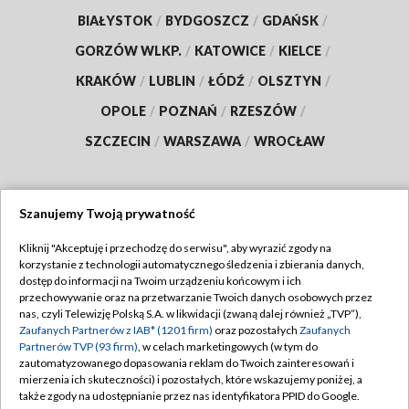
BIAŁYSTOK
/
BYDGOSZCZ
/
GDAŃSK
/
GORZÓW WLKP.
/
KATOWICE
/
KIELCE
/
KRAKÓW
/
LUBLIN
/
ŁÓDŹ
/
OLSZTYN
/
OPOLE
/
POZNAŃ
/
RZESZÓW
/
SZCZECIN
/
WARSZAWA
/
WROCŁAW
Szanujemy Twoją prywatność
Dołącz do nas:
Kliknij "Akceptuję i przechodzę do serwisu", aby wyrazić zgody na
korzystanie z technologii automatycznego śledzenia i zbierania danych,
TVP
dostęp do informacji na Twoim urządzeniu końcowym i ich
Abonament TVP
przechowywanie oraz na przetwarzanie Twoich danych osobowych przez
Regulamin TVP
nas, czyli Telewizję Polską S.A. w likwidacji (zwaną dalej również „TVP”),
Emisja w TVP
Polityka prywatności
Zaufanych Partnerów z IAB* (1201 firm)
oraz pozostałych
Zaufanych
Partnerów TVP (93 firm)
, w celach marketingowych (w tym do
Centrum informacji TVP
Moje zgody
zautomatyzowanego dopasowania reklam do Twoich zainteresowań i
mierzenia ich skuteczności) i pozostałych, które wskazujemy poniżej, a
Naziemna Telewizja Cyfrowa
Pomoc
także zgody na udostępnianie przez nas identyfikatora PPID do Google.