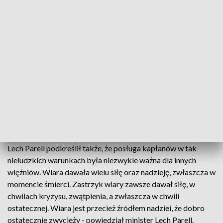
katyńskiej. Po mszy delegacje złożyły kwiaty i zapaliły
znicze w Kaplicy Katyńskiej, znajdującej się w katedrze. W
trakcie uroczystości szef Urzędu do spraw Kombatantów i
Osób Represjonowanych Lech Parell wspominał kapłanów,
którzy trafili do sowieckich obozów po klęsce we wrześniu
1939 roku. Minister zaznaczył, że pomimo wielu namów
niewielu jeńców zgodziło się na współpracę z sowietami.
Prawie nikt nie dał się urobić na sowiecką modłę i niemal
każdy odniósł zwycięstwo nad samym sobą. Nad własnym
strachem, który przecież odczuwał, nad fizyczną słabością -
powiedział szef UdsKiOR.
Lech Parell podkreślił także, że posługa kapłanów w tak
nieludzkich warunkach była niezwykle ważna dla innych
więźniów. Wiara dawała wielu siłę oraz nadzieję, zwłaszcza w
momencie śmierci. Zastrzyk wiary zawsze dawał siłę, w
chwilach kryzysu, zwątpienia, a zwłaszcza w chwili
ostatecznej. Wiara jest przecież źródłem nadziei, że dobro
ostatecznie zwycięży - powiedział minister Lech Parell.