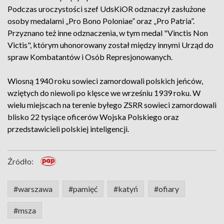
Podczas uroczystości szef UdsKiOR odznaczył zasłużone
osoby medalami „Pro Bono Poloniae” oraz „Pro Patria”.
Przyznano też inne odznaczenia, w tym medal "Vinctis Non
Victis", którym uhonorowany został między innymi Urząd do
spraw Kombatantów i Osób Represjonowanych.
Wiosną 1940 roku sowieci zamordowali polskich jeńców,
wziętych do niewoli po klęsce we wrześniu 1939 roku. W
wielu miejscach na terenie byłego ZSRR sowieci zamordowali
blisko 22 tysiące oficerów Wojska Polskiego oraz
przedstawicieli polskiej inteligencji.
Źródło:
#warszawa
#pamięć
#katyń
#ofiary
#msza