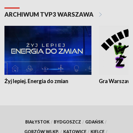
ARCHIWUM TVP3 WARSZAWA
Żyj lepiej. Energia do zmian
Gra Warszaw
BIAŁYSTOK
/
BYDGOSZCZ
/
GDAŃSK
/
GORZÓW WLKP.
/
KATOWICE
/
KIELCE
/