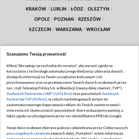
KRAKÓW
/
LUBLIN
/
ŁÓDŹ
/
OLSZTYN
/
OPOLE
/
POZNAŃ
/
RZESZÓW
/
SZCZECIN
/
WARSZAWA
/
WROCŁAW
Szanujemy Twoją prywatność
Dołącz do nas:
Kliknij "Akceptuję i przechodzę do serwisu", aby wyrazić zgody na
korzystanie z technologii automatycznego śledzenia i zbierania danych,
TVP
dostęp do informacji na Twoim urządzeniu końcowym i ich
Abonament TVP
przechowywanie oraz na przetwarzanie Twoich danych osobowych przez
Regulamin TVP
nas, czyli Telewizję Polską S.A. w likwidacji (zwaną dalej również „TVP”),
Emisja w TVP
Zaufanych Partnerów z IAB* (1201 firm)
oraz pozostałych
Zaufanych
Polityka prywatności
Partnerów TVP (93 firm)
, w celach marketingowych (w tym do
Centrum informacji TVP
Moje zgody
zautomatyzowanego dopasowania reklam do Twoich zainteresowań i
mierzenia ich skuteczności) i pozostałych, które wskazujemy poniżej, a
Naziemna Telewizja Cyfrowa
Pomoc
także zgody na udostępnianie przez nas identyfikatora PPID do Google.
Sklep TVP
Biuro reklamy
Twoje dane osobowe zbierane podczas odwiedzania przez Ciebie naszych
Rada Programowa
poszczególnych serwisów
zwanych dalej „Portalem”, w tym informacje
Kontakt
zapisywane za pomocą technologii takich jak: pliki cookie, sygnalizatory