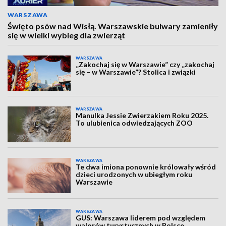
WARSZAWA
Święto psów nad Wisłą. Warszawskie bulwary zamieniły
się w wielki wybieg dla zwierząt
WARSZAWA
„Zakochaj się w Warszawie” czy „zakochaj
się – w Warszawie”? Stolica i związki
WARSZAWA
Manulka Jessie Zwierzakiem Roku 2025.
To ulubienica odwiedzających ZOO
WARSZAWA
Te dwa imiona ponownie królowały wśród
dzieci urodzonych w ubiegłym roku
Warszawie
WARSZAWA
GUS: Warszawa liderem pod względem
walorów turystycznych w Polsce