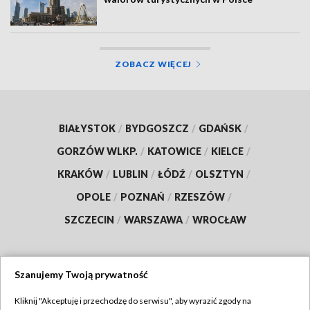
ZOBACZ WIĘCEJ
BIAŁYSTOK
/
BYDGOSZCZ
/
GDAŃSK
/
GORZÓW WLKP.
/
KATOWICE
/
KIELCE
/
KRAKÓW
/
LUBLIN
/
ŁÓDŹ
/
OLSZTYN
/
OPOLE
/
POZNAŃ
/
RZESZÓW
/
SZCZECIN
/
WARSZAWA
/
WROCŁAW
Szanujemy Twoją prywatność
Dołącz do nas:
Kliknij "Akceptuję i przechodzę do serwisu", aby wyrazić zgody na