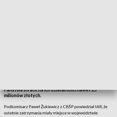
Zdjęcie ilustracyjne, fot. CBŚP
Kolejnych dziewięć osób zatrzymali
funkcjonariusze w śledztwie dotyczącym oszustw
podatkowych. Podejrzani mieli wystawiać
nierzetelne faktury VAT, dzięki którym
przedsiębiorcy wyłudzali zwrot podatku. Skarb
Państwa stracił na ich działalności nawet 25
milionów złotych.
Podkomisarz Paweł Żukiewicz z CBŚP powiedział IAR, że
ostatnie zatrzymania miały miejsce w województwie