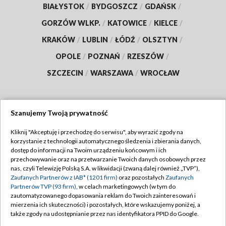
BIAŁYSTOK
/
BYDGOSZCZ
/
GDAŃSK
/
GORZÓW WLKP.
/
KATOWICE
/
KIELCE
/
KRAKÓW
/
LUBLIN
/
ŁÓDŹ
/
OLSZTYN
/
OPOLE
/
POZNAŃ
/
RZESZÓW
/
SZCZECIN
/
WARSZAWA
/
WROCŁAW
Szanujemy Twoją prywatność
Dołącz do nas:
Kliknij "Akceptuję i przechodzę do serwisu", aby wyrazić zgody na
korzystanie z technologii automatycznego śledzenia i zbierania danych,
TVP
dostęp do informacji na Twoim urządzeniu końcowym i ich
Abonament TVP
przechowywanie oraz na przetwarzanie Twoich danych osobowych przez
Regulamin TVP
nas, czyli Telewizję Polską S.A. w likwidacji (zwaną dalej również „TVP”),
Emisja w TVP
Polityka prywatności
Zaufanych Partnerów z IAB* (1201 firm)
oraz pozostałych
Zaufanych
Partnerów TVP (93 firm)
, w celach marketingowych (w tym do
Centrum informacji TVP
Moje zgody
zautomatyzowanego dopasowania reklam do Twoich zainteresowań i
mierzenia ich skuteczności) i pozostałych, które wskazujemy poniżej, a
Naziemna Telewizja Cyfrowa
Pomoc
także zgody na udostępnianie przez nas identyfikatora PPID do Google.
Sklep TVP