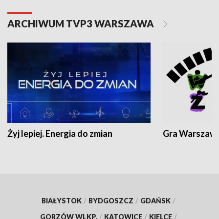
ARCHIWUM TVP3 WARSZAWA
Żyj lepiej. Energia do zmian
Gra Warszaw
BIAŁYSTOK
/
BYDGOSZCZ
/
GDAŃSK
/
GORZÓW WLKP.
/
KATOWICE
/
KIELCE
/