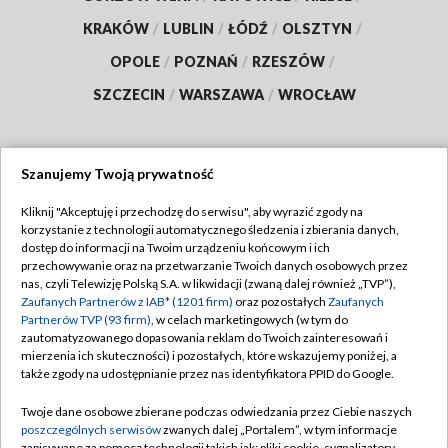
KRAKÓW
/
LUBLIN
/
ŁÓDŹ
/
OLSZTYN
/
OPOLE
/
POZNAŃ
/
RZESZÓW
/
SZCZECIN
/
WARSZAWA
/
WROCŁAW
Szanujemy Twoją prywatność
Dołącz do nas:
Kliknij "Akceptuję i przechodzę do serwisu", aby wyrazić zgody na
korzystanie z technologii automatycznego śledzenia i zbierania danych,
TVP
dostęp do informacji na Twoim urządzeniu końcowym i ich
Abonament TVP
przechowywanie oraz na przetwarzanie Twoich danych osobowych przez
Regulamin TVP
nas, czyli Telewizję Polską S.A. w likwidacji (zwaną dalej również „TVP”),
Emisja w TVP
Zaufanych Partnerów z IAB* (1201 firm)
oraz pozostałych
Zaufanych
Polityka prywatności
Partnerów TVP (93 firm)
, w celach marketingowych (w tym do
Centrum informacji TVP
Moje zgody
zautomatyzowanego dopasowania reklam do Twoich zainteresowań i
mierzenia ich skuteczności) i pozostałych, które wskazujemy poniżej, a
Naziemna Telewizja Cyfrowa
Pomoc
także zgody na udostępnianie przez nas identyfikatora PPID do Google.
Sklep TVP
Biuro reklamy
Twoje dane osobowe zbierane podczas odwiedzania przez Ciebie naszych
Rada Programowa
poszczególnych serwisów
zwanych dalej „Portalem”, w tym informacje
Kontakt
zapisywane za pomocą technologii takich jak: pliki cookie, sygnalizatory