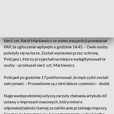
mężczyzn ubranych w pomarańczowe kamizelki. Mieli ze
sobą transparent z napisem "Ostatnie Pokolenie". Obsypali
siebie i tor pomarańczowym proszkiem. Natychmiast
zareagowała ochrona, która usunęła aktywistów z toru, by
pierwsza w tym sezonie gonitwa mogła się rozpocząć.
Sierż. szt. Rafał Markiewicz ze stołecznej policji powiedział
PAP, że zgłoszenie wpłynęło o godzinie 14.45. – Dwie osoby
położyły się na torze. Zostali wyniesieni przez ochronę.
Policjanci, którzy przyjechali na miejsce wylegitymowali te
osoby – przekazał sierż. szt. Markiewicz.
Policjant po godzinie 17 poinformował, że mężczyźni zostali
zatrzymani. – Prowadzone są z nimi dalsze czynności – dodał.
Najprawdopodobniej usłyszą zarzuty złamania artykułu 60
ustawy o imprezach masowych, który mówi o
odpowiedzialności karnej za zakłócanie przebiegu imprezy.
Grozi za to kara grzywny, kara ograniczenia wolności albo