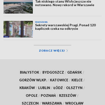
Tak niskiego stanu Wisły jeszcze nie
notowano. Nowy rekord w Warszawie
WARSZAWA
Sekrety warszawskiej Pragi. Ponad 120
kapliczek czeka na odkrycie
ZOBACZ WIĘCEJ
BIAŁYSTOK
/
BYDGOSZCZ
/
GDAŃSK
/
GORZÓW WLKP.
/
KATOWICE
/
KIELCE
/
KRAKÓW
/
LUBLIN
/
ŁÓDŹ
/
OLSZTYN
/
OPOLE
/
POZNAŃ
/
RZESZÓW
/
SZCZECIN
/
WARSZAWA
/
WROCŁAW