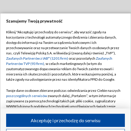
Szanujemy Twoją prywatność
Dołącz do nas:
Kliknij "Akceptuję i przechodzę do serwisu", aby wyrazić zgody na
korzystanie z technologii automatycznego śledzenia i zbierania danych,
TVP
dostęp do informacji na Twoim urządzeniu końcowym i ich
Abonament TVP
przechowywanie oraz na przetwarzanie Twoich danych osobowych przez
Regulamin TVP
nas, czyli Telewizję Polską S.A. w likwidacji (zwaną dalej również „TVP”),
Emisja w TVP
Polityka prywatności
Zaufanych Partnerów z IAB* (1201 firm)
oraz pozostałych
Zaufanych
Partnerów TVP (93 firm)
, w celach marketingowych (w tym do
Centrum informacji TVP
Moje zgody
zautomatyzowanego dopasowania reklam do Twoich zainteresowań i
mierzenia ich skuteczności) i pozostałych, które wskazujemy poniżej, a
Naziemna Telewizja Cyfrowa
Pomoc
także zgody na udostępnianie przez nas identyfikatora PPID do Google.
Sklep TVP
Biuro reklamy
Twoje dane osobowe zbierane podczas odwiedzania przez Ciebie naszych
Rada Programowa
Kontakt
poszczególnych serwisów
zwanych dalej „Portalem”, w tym informacje
zapisywane za pomocą technologii takich jak: pliki cookie, sygnalizatory
System NOS
WWW lub innych podobnych technologii umożliwiających świadczenie
dopasowanych i bezpiecznych usług, personalizację treści oraz reklam,
Informacje o nadawcy
Kanały
udostępnianie funkcji mediów społecznościowych oraz analizowanie
Akceptuję i przechodzę do serwisu
ruchu w Internecie.
Program dla prasy
©2026 Telewizja Polska S.A. w likwidacji