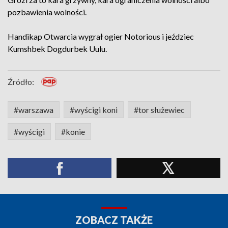
pozbawienia wolności.
Handikap Otwarcia wygrał ogier Notorious i jeździec
Kumshbek Dogdurbek Uulu.
Źródło:
#warszawa
#wyścigi koni
#tor służewiec
#wyścigi
#konie
ZOBACZ TAKŻE