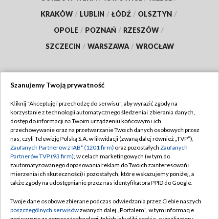
KRAKÓW
/
LUBLIN
/
ŁÓDŹ
/
OLSZTYN
/
OPOLE
/
POZNAŃ
/
RZESZÓW
/
SZCZECIN
/
WARSZAWA
/
WROCŁAW
Szanujemy Twoją prywatność
Dołącz do nas:
Kliknij "Akceptuję i przechodzę do serwisu", aby wyrazić zgody na
korzystanie z technologii automatycznego śledzenia i zbierania danych,
TVP
dostęp do informacji na Twoim urządzeniu końcowym i ich
Abonament TVP
przechowywanie oraz na przetwarzanie Twoich danych osobowych przez
Regulamin TVP
nas, czyli Telewizję Polską S.A. w likwidacji (zwaną dalej również „TVP”),
Emisja w TVP
Zaufanych Partnerów z IAB* (1201 firm)
oraz pozostałych
Zaufanych
Polityka prywatności
Partnerów TVP (93 firm)
, w celach marketingowych (w tym do
Centrum informacji TVP
Moje zgody
zautomatyzowanego dopasowania reklam do Twoich zainteresowań i
mierzenia ich skuteczności) i pozostałych, które wskazujemy poniżej, a
Naziemna Telewizja Cyfrowa
Pomoc
także zgody na udostępnianie przez nas identyfikatora PPID do Google.
Sklep TVP
Biuro reklamy
Twoje dane osobowe zbierane podczas odwiedzania przez Ciebie naszych
Rada Programowa
poszczególnych serwisów
zwanych dalej „Portalem”, w tym informacje
Kontakt
zapisywane za pomocą technologii takich jak: pliki cookie, sygnalizatory