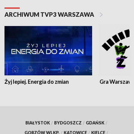
ARCHIWUM TVP3 WARSZAWA
Żyj lepiej. Energia do zmian
Gra Warszaw
BIAŁYSTOK
/
BYDGOSZCZ
/
GDAŃSK
/
GORZÓW WLKP.
/
KATOWICE
/
KIELCE
/