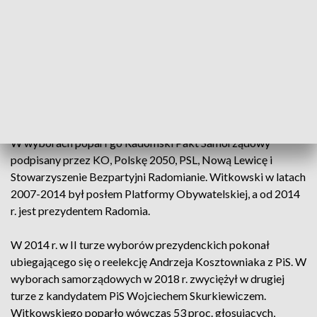
Witkowskiego Artur Standowicz (PiS)- według sondażu -
uzyskał poparcie na poziomie 39,5 proc. 7 kwietnia w I turze
Radosław Witkowski otrzymał 40,85 proc. głosów, a Artur
Standowicz 24,9 proc.
Na Witkowskiego popieranego m.in. przez KO zagłosowało
30 196 wyborców, na Standowicza (PiS) - 21 797. Radosław
Witkowski walczył o trzecią kadencję prezydenta Radomia.
W wyborach poparł go Radomski Pakt Samorządowy
podpisany przez KO, Polskę 2050, PSL, Nową Lewicę i
Stowarzyszenie Bezpartyjni Radomianie. Witkowski w latach
2007-2014 był posłem Platformy Obywatelskiej, a od 2014
r. jest prezydentem Radomia.
W 2014 r. w II turze wyborów prezydenckich pokonał
ubiegającego się o reelekcję Andrzeja Kosztowniaka z PiS. W
wyborach samorządowych w 2018 r. zwyciężył w drugiej
turze z kandydatem PiS Wojciechem Skurkiewiczem.
Witkowskiego poparło wówczas 53 proc. głosujących,