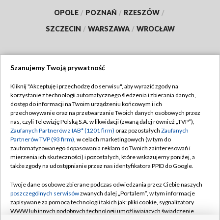
OPOLE
/
POZNAŃ
/
RZESZÓW
/
SZCZECIN
/
WARSZAWA
/
WROCŁAW
Szanujemy Twoją prywatność
Dołącz do nas:
Kliknij "Akceptuję i przechodzę do serwisu", aby wyrazić zgody na
korzystanie z technologii automatycznego śledzenia i zbierania danych,
TVP
dostęp do informacji na Twoim urządzeniu końcowym i ich
Abonament TVP
przechowywanie oraz na przetwarzanie Twoich danych osobowych przez
Regulamin TVP
nas, czyli Telewizję Polską S.A. w likwidacji (zwaną dalej również „TVP”),
Emisja w TVP
Polityka prywatności
Zaufanych Partnerów z IAB* (1201 firm)
oraz pozostałych
Zaufanych
Partnerów TVP (93 firm)
, w celach marketingowych (w tym do
Centrum informacji TVP
Moje zgody
zautomatyzowanego dopasowania reklam do Twoich zainteresowań i
mierzenia ich skuteczności) i pozostałych, które wskazujemy poniżej, a
Naziemna Telewizja Cyfrowa
Pomoc
także zgody na udostępnianie przez nas identyfikatora PPID do Google.
Sklep TVP
Biuro reklamy
Twoje dane osobowe zbierane podczas odwiedzania przez Ciebie naszych
Rada Programowa
Kontakt
poszczególnych serwisów
zwanych dalej „Portalem”, w tym informacje
zapisywane za pomocą technologii takich jak: pliki cookie, sygnalizatory
System NOS
WWW lub innych podobnych technologii umożliwiających świadczenie
dopasowanych i bezpiecznych usług, personalizację treści oraz reklam,