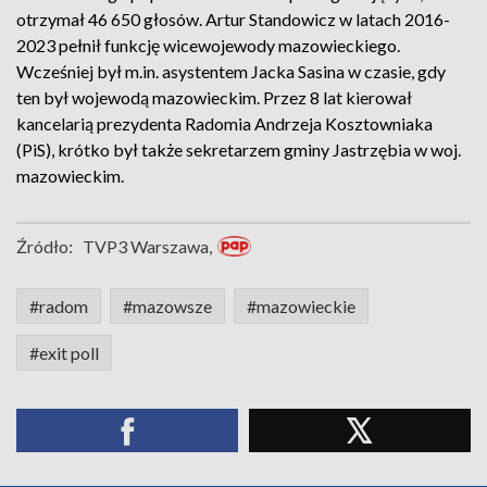
otrzymał 46 650 głosów. Artur Standowicz w latach 2016-
2023 pełnił funkcję wicewojewody mazowieckiego.
Wcześniej był m.in. asystentem Jacka Sasina w czasie, gdy
ten był wojewodą mazowieckim. Przez 8 lat kierował
kancelarią prezydenta Radomia Andrzeja Kosztowniaka
(PiS), krótko był także sekretarzem gminy Jastrzębia w woj.
mazowieckim.
Źródło:
TVP3 Warszawa,
#radom
#mazowsze
#mazowieckie
#exit poll