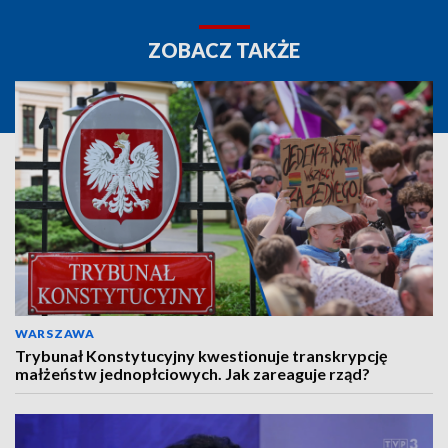
ZOBACZ TAKŻE
WARSZAWA
Trybunał Konstytucyjny kwestionuje transkrypcję
małżeństw jednopłciowych. Jak zareaguje rząd?