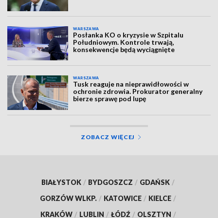
WARSZAWA
Posłanka KO o kryzysie w Szpitalu
Południowym. Kontrole trwają,
konsekwencje będą wyciągnięte
WARSZAWA
Tusk reaguje na nieprawidłowości w
ochronie zdrowia. Prokurator generalny
bierze sprawę pod lupę
ZOBACZ WIĘCEJ
BIAŁYSTOK
/
BYDGOSZCZ
/
GDAŃSK
/
GORZÓW WLKP.
/
KATOWICE
/
KIELCE
/
KRAKÓW
/
LUBLIN
/
ŁÓDŹ
/
OLSZTYN
/