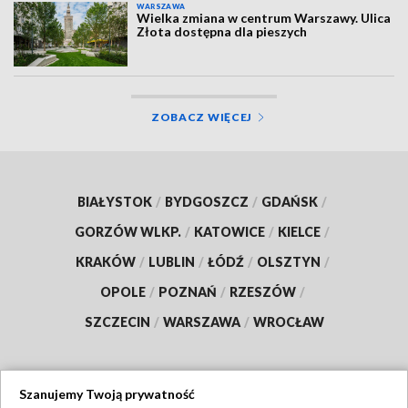
WARSZAWA
Wielka zmiana w centrum Warszawy. Ulica
Złota dostępna dla pieszych
ZOBACZ WIĘCEJ
BIAŁYSTOK
/
BYDGOSZCZ
/
GDAŃSK
/
GORZÓW WLKP.
/
KATOWICE
/
KIELCE
/
KRAKÓW
/
LUBLIN
/
ŁÓDŹ
/
OLSZTYN
/
OPOLE
/
POZNAŃ
/
RZESZÓW
/
SZCZECIN
/
WARSZAWA
/
WROCŁAW
Szanujemy Twoją prywatność