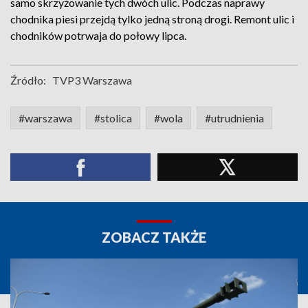
samo skrzyżowanie tych dwóch ulic. Podczas naprawy
chodnika piesi przejdą tylko jedną stroną drogi. Remont ulic i
chodników potrwaja do połowy lipca.
Źródło:
TVP3 Warszawa
#warszawa
#stolica
#wola
#utrudnienia
ZOBACZ TAKŻE