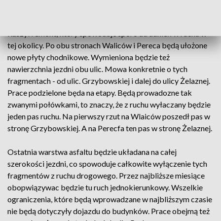
pomstę do nieba. To ma się zmienić.
Ruszył remont, który spowoduje sporo utrudnień w ruchu w
tej okolicy. Po obu stronach Waliców i Pereca będą ułożone
nowe płyty chodnikowe. Wymieniona będzie też
nawierzchnia jezdni obu ulic. Mowa konkretnie o tych
fragmentach - od ulic. Grzybowskiej i dalej do ulicy Żelaznej.
Prace podzielone będa na etapy. Będą prowadozne tak
zwanymi połówkami, to znaczy, że z ruchu wyłaczany będzie
jeden pas ruchu. Na pierwszy rzut na Wlaiców poszedł pas w
stronę Grzybowskiej. A na Perecfa ten pas w stronę Żelaznej.
Ostatnia warstwa asfaltu będzie układana na całej
szerokości jezdni, co spowoduje całkowite wyłączenie tych
fragmentów z ruchu drogowego. Przez najbliższe miesiące
obopwiązywac będzie tu ruch jednokierunkowy. Wszelkie
ograniczenia, które będą wprowadzane w najbliższym czasie
nie będą dotyczyły dojazdu do budynków. Prace obejmą też