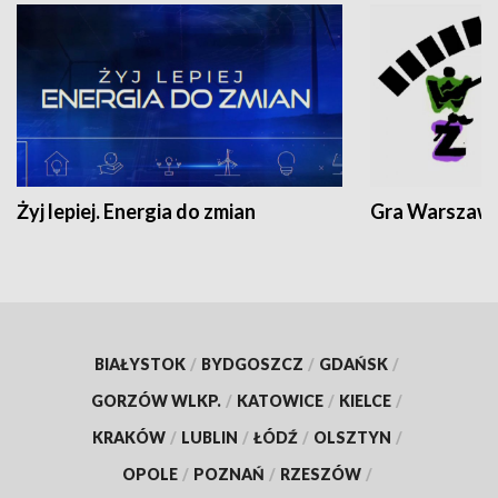
Żyj lepiej. Energia do zmian
Gra Warszaw
BIAŁYSTOK
/
BYDGOSZCZ
/
GDAŃSK
/
GORZÓW WLKP.
/
KATOWICE
/
KIELCE
/
KRAKÓW
/
LUBLIN
/
ŁÓDŹ
/
OLSZTYN
/
OPOLE
/
POZNAŃ
/
RZESZÓW
/