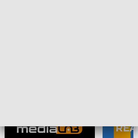
Plebiscyt Najlepsi Sportowcy
Wiadomości 
Warszawy 2025
SPOŁECZEŃSTWO