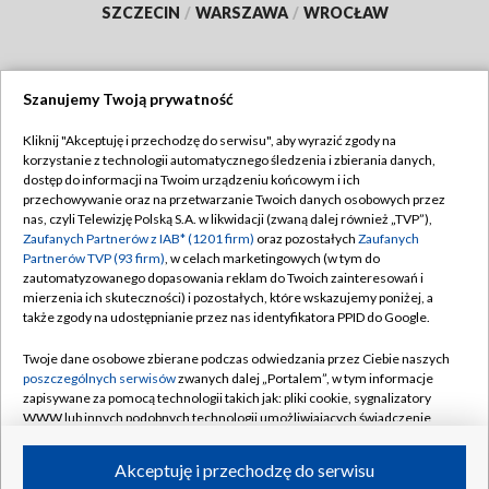
SZCZECIN
/
WARSZAWA
/
WROCŁAW
Szanujemy Twoją prywatność
Dołącz do nas:
Kliknij "Akceptuję i przechodzę do serwisu", aby wyrazić zgody na
korzystanie z technologii automatycznego śledzenia i zbierania danych,
TVP
dostęp do informacji na Twoim urządzeniu końcowym i ich
Abonament TVP
przechowywanie oraz na przetwarzanie Twoich danych osobowych przez
Regulamin TVP
nas, czyli Telewizję Polską S.A. w likwidacji (zwaną dalej również „TVP”),
Emisja w TVP
Zaufanych Partnerów z IAB* (1201 firm)
oraz pozostałych
Zaufanych
Polityka prywatności
Partnerów TVP (93 firm)
, w celach marketingowych (w tym do
Centrum informacji TVP
Moje zgody
zautomatyzowanego dopasowania reklam do Twoich zainteresowań i
mierzenia ich skuteczności) i pozostałych, które wskazujemy poniżej, a
Naziemna Telewizja Cyfrowa
Pomoc
także zgody na udostępnianie przez nas identyfikatora PPID do Google.
Sklep TVP
Biuro reklamy
Twoje dane osobowe zbierane podczas odwiedzania przez Ciebie naszych
Rada Programowa
poszczególnych serwisów
zwanych dalej „Portalem”, w tym informacje
Kontakt
zapisywane za pomocą technologii takich jak: pliki cookie, sygnalizatory
System NOS
WWW lub innych podobnych technologii umożliwiających świadczenie
dopasowanych i bezpiecznych usług, personalizację treści oraz reklam,
Informacje o nadawcy
Kanały
udostępnianie funkcji mediów społecznościowych oraz analizowanie
Akceptuję i przechodzę do serwisu
ruchu w Internecie.
Program dla prasy