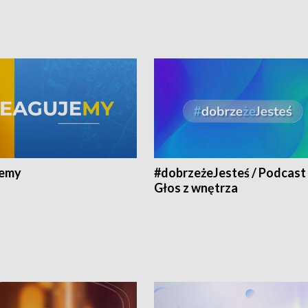
jemy
#dobrzeżeJesteś / Podcast 
Głos z wnętrza