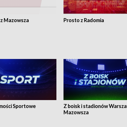
 z Mazowsza
Prosto z Radomia
ości Sportowe
Z boisk i stadionów Warsza
Mazowsza