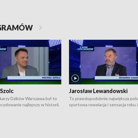
OGRAMÓW
 Szolc
Jarosław Lewandowski
karzy Dzików Warszawa był to
To prawdopodobnie największa pol
cydowanie najlepszy w historii.
sportowa rewelacja i sensacja roku.
pierwszy raz sięgnęli po
Chwalińska podbiła serca całej Pols
rodowe trofeum, wygrywając
kortach imienia Rolanda Garrosa w
ocno Europejską. Potem zaczęli
wielkoszlemowym turnieju French 
ekstraklasę. Po sezonie
przebijała się przez kwalifikacje, wyg
ym zadebiutowali w fazie play-
aż dziewięć pojedynków i dopiero w 