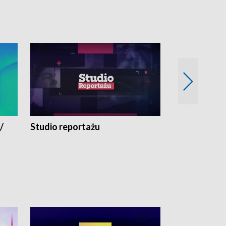
/
Studio reportażu
Eksperyment