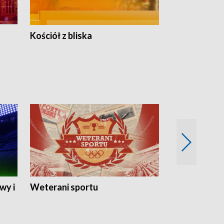
Kościół z bliska
wy i
Weterani sportu
Najlepsi Sp
2024