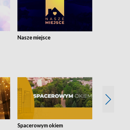
Nasze miejsce
Spacerowym okiem
Filmowe spo