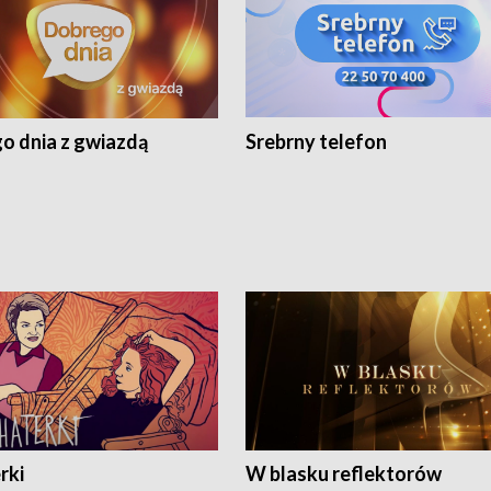
o dnia z gwiazdą
Srebrny telefon
rki
W blasku reflektorów