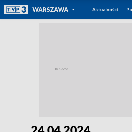
POWRÓT DO
WARSZAWA
Aktualności
Po
TVP REGIONY
24.04.2024