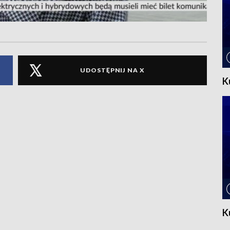
UDOSTĘPNIJ NA X
K
K