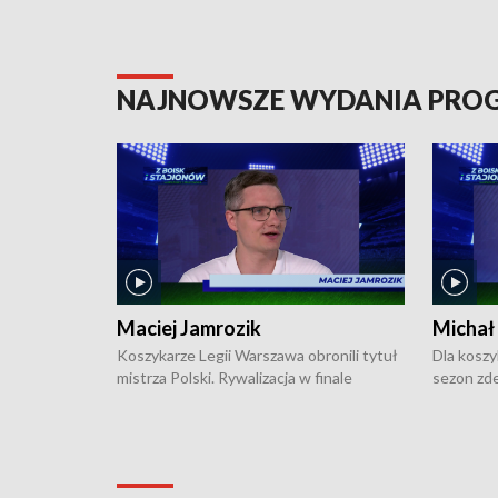
NAJNOWSZE WYDANIA PR
Maciej Jamrozik
Michał
Koszykarze Legii Warszawa obronili tytuł
Dla koszy
mistrza Polski. Rywalizacja w finale
sezon zde
ekstraklasy toczyła się do czterech
Najpierw 
zwycięstw i dopiero ostatni, siódmy mecz
międzyna
okazał się decydujący. W hali przy
Ligę Półn
Obrońców Tobruku na Bemowie
podbijać 
podopieczni estońskiego trenera Heiko
zasadnicz