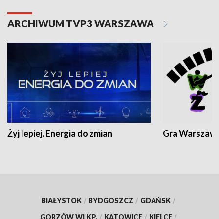
ARCHIWUM TVP3 WARSZAWA
Żyj lepiej. Energia do zmian
Gra Warszaw
BIAŁYSTOK
/
BYDGOSZCZ
/
GDAŃSK
/
GORZÓW WLKP.
/
KATOWICE
/
KIELCE
/