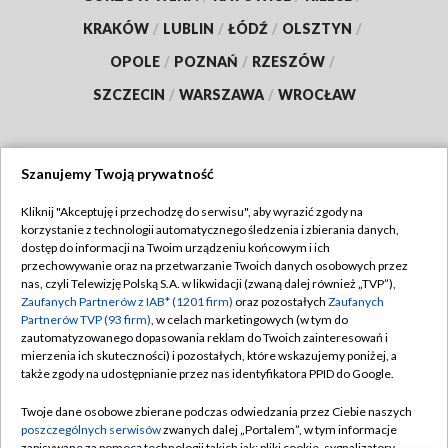
KRAKÓW
/
LUBLIN
/
ŁÓDŹ
/
OLSZTYN
/
OPOLE
/
POZNAŃ
/
RZESZÓW
/
SZCZECIN
/
WARSZAWA
/
WROCŁAW
Szanujemy Twoją prywatność
Dołącz do nas:
Kliknij "Akceptuję i przechodzę do serwisu", aby wyrazić zgody na
korzystanie z technologii automatycznego śledzenia i zbierania danych,
TVP
dostęp do informacji na Twoim urządzeniu końcowym i ich
Abonament TVP
przechowywanie oraz na przetwarzanie Twoich danych osobowych przez
Regulamin TVP
nas, czyli Telewizję Polską S.A. w likwidacji (zwaną dalej również „TVP”),
Emisja w TVP
Zaufanych Partnerów z IAB* (1201 firm)
oraz pozostałych
Zaufanych
Polityka prywatności
Partnerów TVP (93 firm)
, w celach marketingowych (w tym do
Centrum informacji TVP
Moje zgody
zautomatyzowanego dopasowania reklam do Twoich zainteresowań i
mierzenia ich skuteczności) i pozostałych, które wskazujemy poniżej, a
Naziemna Telewizja Cyfrowa
Pomoc
także zgody na udostępnianie przez nas identyfikatora PPID do Google.
Sklep TVP
Biuro reklamy
Twoje dane osobowe zbierane podczas odwiedzania przez Ciebie naszych
Rada Programowa
poszczególnych serwisów
zwanych dalej „Portalem”, w tym informacje
Kontakt
zapisywane za pomocą technologii takich jak: pliki cookie, sygnalizatory