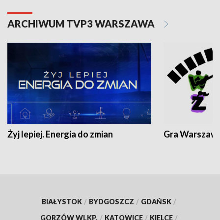
ARCHIWUM TVP3 WARSZAWA
Żyj lepiej. Energia do zmian
Gra Warszaw
BIAŁYSTOK
/
BYDGOSZCZ
/
GDAŃSK
/
GORZÓW WLKP.
/
KATOWICE
/
KIELCE
/