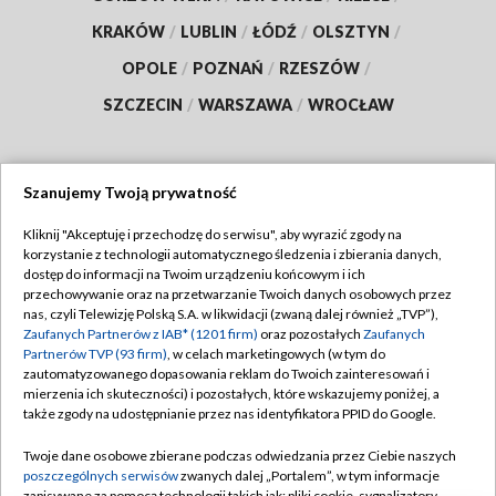
KRAKÓW
/
LUBLIN
/
ŁÓDŹ
/
OLSZTYN
/
OPOLE
/
POZNAŃ
/
RZESZÓW
/
SZCZECIN
/
WARSZAWA
/
WROCŁAW
Szanujemy Twoją prywatność
Dołącz do nas:
Kliknij "Akceptuję i przechodzę do serwisu", aby wyrazić zgody na
korzystanie z technologii automatycznego śledzenia i zbierania danych,
TVP
dostęp do informacji na Twoim urządzeniu końcowym i ich
Abonament TVP
przechowywanie oraz na przetwarzanie Twoich danych osobowych przez
Regulamin TVP
nas, czyli Telewizję Polską S.A. w likwidacji (zwaną dalej również „TVP”),
Emisja w TVP
Zaufanych Partnerów z IAB* (1201 firm)
oraz pozostałych
Zaufanych
Polityka prywatności
Partnerów TVP (93 firm)
, w celach marketingowych (w tym do
Centrum informacji TVP
Moje zgody
zautomatyzowanego dopasowania reklam do Twoich zainteresowań i
mierzenia ich skuteczności) i pozostałych, które wskazujemy poniżej, a
Naziemna Telewizja Cyfrowa
Pomoc
także zgody na udostępnianie przez nas identyfikatora PPID do Google.
Sklep TVP
Biuro reklamy
Twoje dane osobowe zbierane podczas odwiedzania przez Ciebie naszych
Rada Programowa
poszczególnych serwisów
zwanych dalej „Portalem”, w tym informacje
Kontakt
zapisywane za pomocą technologii takich jak: pliki cookie, sygnalizatory