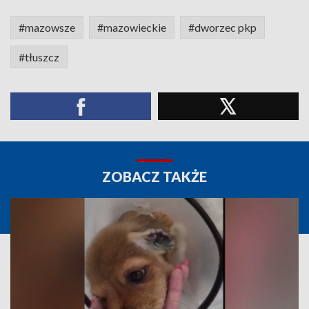
#mazowsze
#mazowieckie
#dworzec pkp
#tłuszcz
ZOBACZ TAKŻE