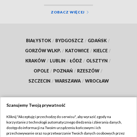
ZOBACZ WIĘCEJ
BIAŁYSTOK
/
BYDGOSZCZ
/
GDAŃSK
/
GORZÓW WLKP.
/
KATOWICE
/
KIELCE
/
KRAKÓW
/
LUBLIN
/
ŁÓDŹ
/
OLSZTYN
/
OPOLE
/
POZNAŃ
/
RZESZÓW
/
SZCZECIN
/
WARSZAWA
/
WROCŁAW
Szanujemy Twoją prywatność
Dołącz do nas:
Kliknij "Akceptuję i przechodzę do serwisu", aby wyrazić zgody na
korzystanie z technologii automatycznego śledzenia i zbierania danych,
TVP
dostęp do informacji na Twoim urządzeniu końcowym i ich
Abonament TVP
przechowywanie oraz na przetwarzanie Twoich danych osobowych przez
Regulamin TVP