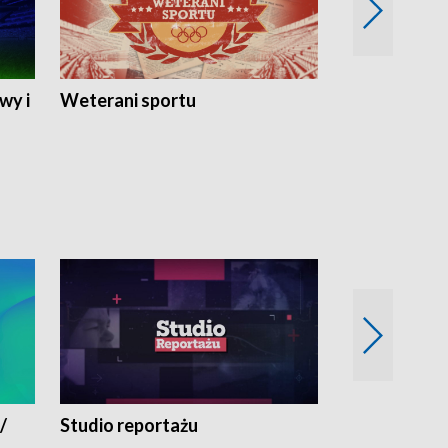
wy i
Weterani sportu
Najlepsi Sp
2024
/
Studio reportażu
Eksperyment