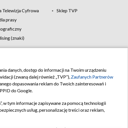
 Telewizja Cyfrowa
Sklep TVP
la prasy
tograficzny
sing (znaki)
klamy
Kontakt
rania danych, dostęp do informacji na Twoim urządzeniu
idacji (zwaną dalej również „TVP”),
Zaufanych Partnerów
anego dopasowania reklam do Twoich zainteresowań i
a PPID do Google.
”, w tym informacje zapisywane za pomocą technologii
zpiecznych usług, personalizację treści oraz reklam,