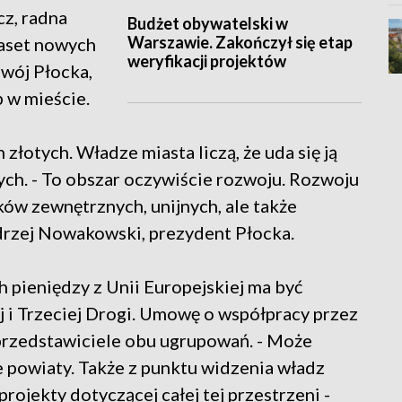
cz, radna
Budżet obywatelski w
Warszawie. Zakończył się etap
kaset nowych
weryfikacji projektów
zwój Płocka,
 w mieście.
łotych. Władze miasta liczą, że uda się ją
ych. - To obszar oczywiście rozwoju. Rozwoju
ów zewnętrznych, unijnych, ale także
rzej Nowakowski, prezydent Płocka.
h pieniędzy z Unii Europejskiej ma być
j i Trzeciej Drogi. Umowę o współpracy przez
u przedstawiciele obu ugrupowań. - Może
ne powiaty. Także z punktu widzenia władz
ojekty dotyczącej całej tej przestrzeni -