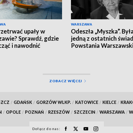
AWA
WARSZAWA
rzetrwać upały w
Odeszła „Myszka”. Był
awie? Sprawdź, gdzie
jedną z ostatnich świ
ząć i nawodnić
Powstania Warszawsk
nizm
ZOBACZ WIĘCEJ
SZCZ
/
GDAŃSK
/
GORZÓW WLKP.
/
KATOWICE
/
KIELCE
/
KRA
N
/
OPOLE
/
POZNAŃ
/
RZESZÓW
/
SZCZECIN
/
WARSZAWA
/
W
Dołącz do nas: