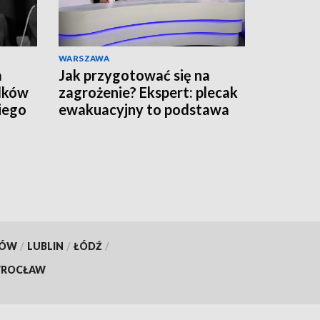
WARSZAWA
a
Jak przygotować się na
adków
zagrożenie? Ekspert: plecak
iego
ewakuacyjny to podstawa
KÓW
/
LUBLIN
/
ŁÓDŹ
/
ROCŁAW