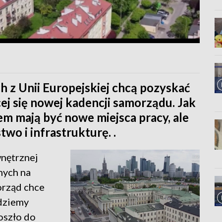
h z Unii Europejskiej chcą pozyskać
j się nowej kadencji samorządu. Jak
em mają być nowe miejsca pracy, ale
wo i infrastrukturę. .
nętrznej
nych na
orząd chce
ędziemy
doszło do