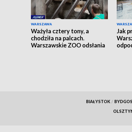
WARSZAWA
WARSZ
Ważyła cztery tony, a
Jak p
chodziła na palcach.
Warsz
Warszawskie ZOO odsłania
odpoc
szkielet ukochanej Erny
orga
BIAŁYSTOK
/
BYDGO
OLSZTY