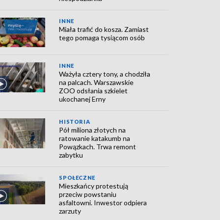
INNE
Miała trafić do kosza. Zamiast
tego pomaga tysiącom osób
INNE
Ważyła cztery tony, a chodziła
na palcach. Warszawskie
ZOO odsłania szkielet
ukochanej Erny
HISTORIA
Pół miliona złotych na
ratowanie katakumb na
Powązkach. Trwa remont
zabytku
SPOŁECZNE
Mieszkańcy protestują
przeciw powstaniu
asfaltowni. Inwestor odpiera
zarzuty