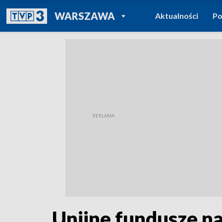
POWRÓT DO
WARSZAWA
Aktualności
Po
TVP REGIONY
Unijne fundusze na