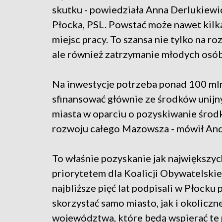
skutku - powiedziała Anna Derlukiewi
Płocka, PSL. Powstać może nawet kil
miejsc pracy. To szansa nie tylko na ro
ale również zatrzymanie młodych osób
Na inwestycje potrzeba ponad 100 mln z
sfinansować głównie ze środków unijn
miasta w oparciu o pozyskiwanie środk
rozwoju całego Mazowsza - mówił And
To właśnie pozyskanie jak największyc
priorytetem dla Koalicji Obywatelskie
najbliższe pięć lat podpisali w Płock
skorzystać samo miasto, jak i okolicz
województwa, które będą wspierać te pr