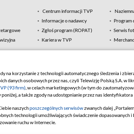
Centrum informacji TVP
Naziemna
Informacje o nadawcy
Program d
zetargowe
Zgłoś program (ROPAT)
Serwis fo
wizyjna
Kariera w TVP
Merchandi
Polityka prywatności
Moje zgody
Pomoc
Biuro re
ody na korzystanie z technologii automatycznego śledzenia i zbie
 danych osobowych przez nas, czyli Telewizję Polską S.A. w likw
VP (93 firm)
, w celach marketingowych (w tym do zautomatyzow
 poniżej, a także zgody na udostępnianie przez nas identyfikator
Ciebie naszych
poszczególnych serwisów
zwanych dalej „Portalem
obnych technologii umożliwiających świadczenie dopasowanych i be
zowanie ruchu w Internecie.