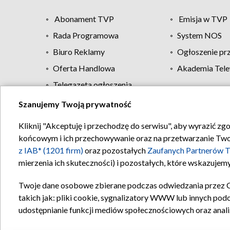
Abonament TVP
Emisja w TVP
Rada Programowa
System NOS
Biuro Reklamy
Ogłoszenie pr
Oferta Handlowa
Akademia Tele
Telegazeta ogłoszenia
Szanujemy Twoją prywatność
Regulamin TVP
Kliknij "Akceptuję i przechodzę do serwisu", aby wyrazić zg
końcowym i ich przechowywanie oraz na przetwarzanie Twoich
z IAB* (1201 firm)
oraz pozostałych
Zaufanych Partnerów T
mierzenia ich skuteczności) i pozostałych, które wskazujemy
Twoje dane osobowe zbierane podczas odwiedzania przez 
takich jak: pliki cookie, sygnalizatory WWW lub innych pod
udostępnianie funkcji mediów społecznościowych oraz anali