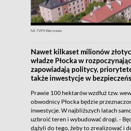
fot. TVP3 Warszawa
Nawet kilkaset milionów złotyc
władze Płocka w rozpoczynające
zapowiadają politycy, priorytet
także inwestycje w bezpieczeńst
Prawie 100 hektarów wzdłuż tzw. wew
obwodnicy Płocka będzie przeznaczo
inwestycje. W najbliższych latach sam
uzbroić teren i wybudować drogi. - B
dążyli do tego, żeby to zrealizować i 