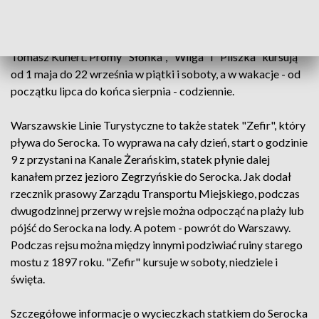
kolejny pomiędzy fontannami a ZOO, trzeci na Cyplu
Czerniakowskim" - mówi rzecznik. "To jest taki szybki
sposób na przeprawienie się na drugi brzeg" - podkreślił
Tomasz Kunert. Promy "Słonka", "Wilga" i "Pliszka" kursują
od 1 maja do 22 września w piątki i soboty, a w wakacje - od
początku lipca do końca sierpnia - codziennie.
Warszawskie Linie Turystyczne to także statek "Zefir", który
pływa do Serocka. To wyprawa na cały dzień, start o godzinie
9 z przystani na Kanale Żerańskim, statek płynie dalej
kanałem przez jezioro Zegrzyńskie do Serocka. Jak dodał
rzecznik prasowy Zarządu Transportu Miejskiego, podczas
dwugodzinnej przerwy w rejsie można odpocząć na plaży lub
pójść do Serocka na lody. A potem - powrót do Warszawy.
Podczas rejsu można między innymi podziwiać ruiny starego
mostu z 1897 roku. "Zefir" kursuje w soboty, niedziele i
święta.
Szczegółowe informacje o wycieczkach statkiem do Serocka