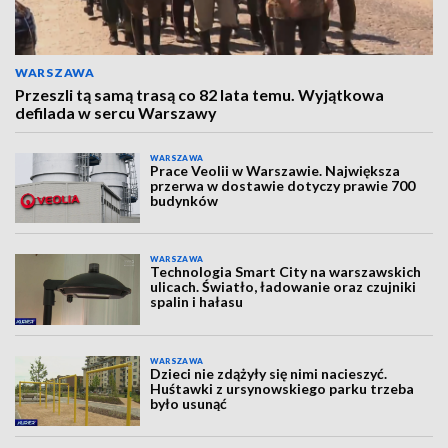
WARSZAWA
Przeszli tą samą trasą co 82 lata temu. Wyjątkowa
defilada w sercu Warszawy
WARSZAWA
Prace Veolii w Warszawie. Największa
przerwa w dostawie dotyczy prawie 700
budynków
WARSZAWA
Technologia Smart City na warszawskich
ulicach. Światło, ładowanie oraz czujniki
spalin i hałasu
WARSZAWA
Dzieci nie zdążyły się nimi nacieszyć.
Huśtawki z ursynowskiego parku trzeba
było usunąć