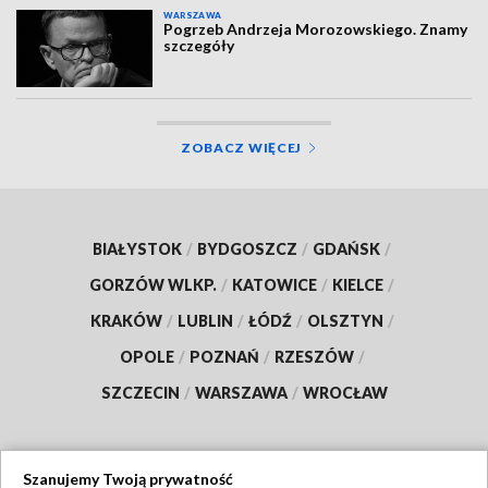
WARSZAWA
Pogrzeb Andrzeja Morozowskiego. Znamy
szczegóły
ZOBACZ WIĘCEJ
BIAŁYSTOK
/
BYDGOSZCZ
/
GDAŃSK
/
GORZÓW WLKP.
/
KATOWICE
/
KIELCE
/
KRAKÓW
/
LUBLIN
/
ŁÓDŹ
/
OLSZTYN
/
OPOLE
/
POZNAŃ
/
RZESZÓW
/
SZCZECIN
/
WARSZAWA
/
WROCŁAW
Szanujemy Twoją prywatność