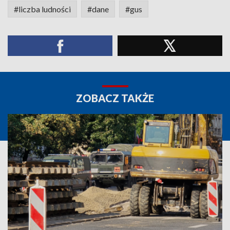
#liczba ludności
#dane
#gus
ZOBACZ TAKŻE