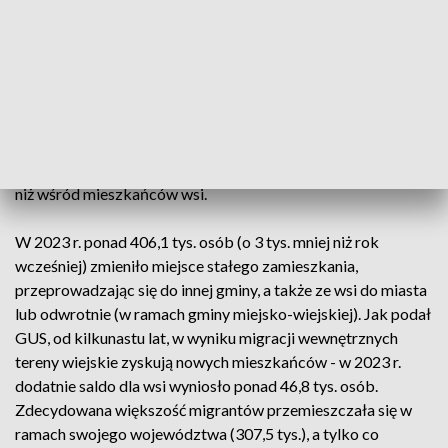
związanych z pandemią COVID-19, zawarto jedynie 145 tys.
małżeństw). Spadek w stosunku do 2022 r. wyniósł prawie 10
tys. Rozwiodło się prawie 57 tys. par małżeńskich, czyli o ok.
3 tys. mniej niż w 2022 r., a w przypadku kolejnych ok. 0,6 tys.
małżeństw orzeczono separację. Liczba rozwodów w
miastach jest prawie trzykrotnie wyższa niż na wsi. W 2023 r.
w miastach rozwiodło się prawie 41 tys. małżeństw. Z kolei
liczba separacji w miastach jest prawie dwukrotnie wyższa,
niż wśród mieszkańców wsi.
W 2023 r. ponad 406,1 tys. osób (o 3 tys. mniej niż rok
wcześniej) zmieniło miejsce stałego zamieszkania,
przeprowadzając się do innej gminy, a także ze wsi do miasta
lub odwrotnie (w ramach gminy miejsko-wiejskiej). Jak podał
GUS, od kilkunastu lat, w wyniku migracji wewnętrznych
tereny wiejskie zyskują nowych mieszkańców - w 2023 r.
dodatnie saldo dla wsi wyniosło ponad 46,8 tys. osób.
Zdecydowana większość migrantów przemieszczała się w
ramach swojego województwa (307,5 tys.), a tylko co