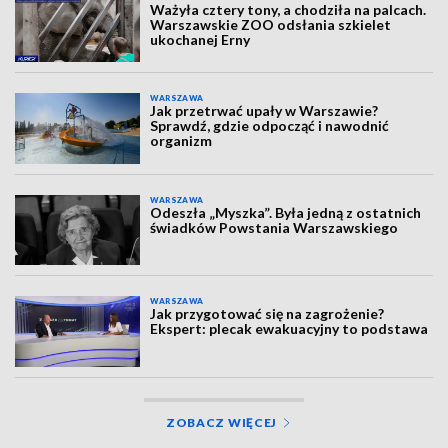
Ważyła cztery tony, a chodziła na palcach.
Warszawskie ZOO odsłania szkielet
ukochanej Erny
WARSZAWA
Jak przetrwać upały w Warszawie?
Sprawdź, gdzie odpocząć i nawodnić
organizm
WARSZAWA
Odeszła „Myszka”. Była jedną z ostatnich
świadków Powstania Warszawskiego
WARSZAWA
Jak przygotować się na zagrożenie?
Ekspert: plecak ewakuacyjny to podstawa
ZOBACZ WIĘCEJ