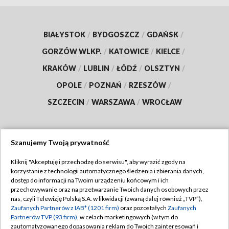
BIAŁYSTOK
/
BYDGOSZCZ
/
GDAŃSK
/
GORZÓW WLKP.
/
KATOWICE
/
KIELCE
/
KRAKÓW
/
LUBLIN
/
ŁÓDŹ
/
OLSZTYN
/
OPOLE
/
POZNAŃ
/
RZESZÓW
/
SZCZECIN
/
WARSZAWA
/
WROCŁAW
Szanujemy Twoją prywatność
Dołącz do nas:
Kliknij "Akceptuję i przechodzę do serwisu", aby wyrazić zgody na
korzystanie z technologii automatycznego śledzenia i zbierania danych,
TVP
dostęp do informacji na Twoim urządzeniu końcowym i ich
Abonament TVP
przechowywanie oraz na przetwarzanie Twoich danych osobowych przez
Regulamin TVP
nas, czyli Telewizję Polską S.A. w likwidacji (zwaną dalej również „TVP”),
Emisja w TVP
Polityka prywatności
Zaufanych Partnerów z IAB* (1201 firm)
oraz pozostałych
Zaufanych
Partnerów TVP (93 firm)
, w celach marketingowych (w tym do
Centrum informacji TVP
Moje zgody
zautomatyzowanego dopasowania reklam do Twoich zainteresowań i