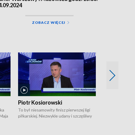
4.09.2024
ZOBACZ WIĘCEJ
Piotr Kosiorowski
Tomasz Mat
ska
To był niesamowity finisz pierwszej ligi
Robert Lewandow
 Maja
piłkarskiej. Niezwykle udany i szczęśliwy
przygodę z Barc
ki na
dla Polonii Warszawa, która w ostatnich
Saternusa jest p
sekundach wywalczyła prawo gry w
Tomasz Matuszews
Open
barażach o ekstraklasę. W Magazynie
opowiada o począ