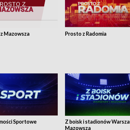
 z Mazowsza
Prosto z Radomia
ości Sportowe
Z boisk i stadionów Warsza
Mazowsza