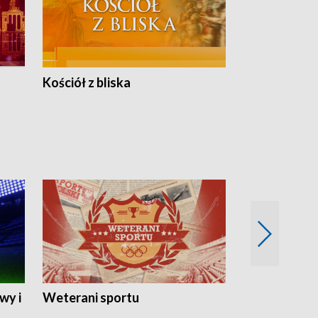
Kościół z bliska
wy i
Weterani sportu
Najlepsi Sp
2024