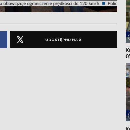
UDOSTĘPNIJ NA X
K
0
K