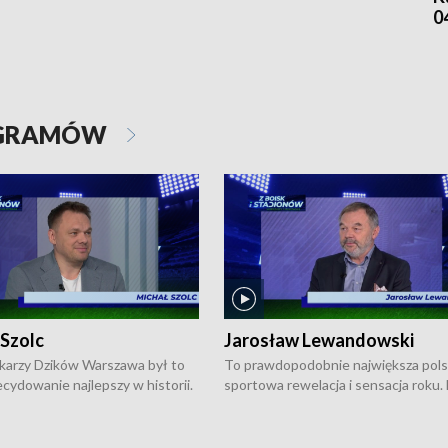
0
OGRAMÓW
 Szolc
Jarosław Lewandowski
karzy Dzików Warszawa był to
To prawdopodobnie największa pol
cydowanie najlepszy w historii.
sportowa rewelacja i sensacja roku.
pierwszy raz sięgnęli po
Chwalińska podbiła serca całej Pols
rodowe trofeum, wygrywając
kortach imienia Rolanda Garrosa w
ocno Europejską. Potem zaczęli
wielkoszlemowym turnieju French 