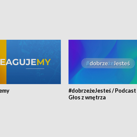
jemy
#dobrzeżeJesteś / Podcast 
Głos z wnętrza