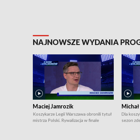
NAJNOWSZE WYDANIA PR
Maciej Jamrozik
Michał
Koszykarze Legii Warszawa obronili tytuł
Dla koszy
mistrza Polski. Rywalizacja w finale
sezon zde
ekstraklasy toczyła się do czterech
Najpierw 
zwycięstw i dopiero ostatni, siódmy mecz
międzyna
okazał się decydujący. W hali przy
Ligę Półn