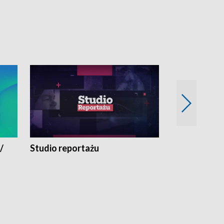
/
Studio reportażu
Eksperyment