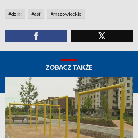
#dziki
#asf
#mazowieckie
ZOBACZ TAKŻE