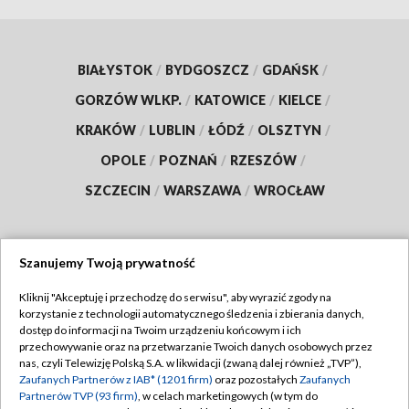
BIAŁYSTOK
/
BYDGOSZCZ
/
GDAŃSK
/
GORZÓW WLKP.
/
KATOWICE
/
KIELCE
/
KRAKÓW
/
LUBLIN
/
ŁÓDŹ
/
OLSZTYN
/
OPOLE
/
POZNAŃ
/
RZESZÓW
/
SZCZECIN
/
WARSZAWA
/
WROCŁAW
Szanujemy Twoją prywatność
Dołącz do nas:
Kliknij "Akceptuję i przechodzę do serwisu", aby wyrazić zgody na
korzystanie z technologii automatycznego śledzenia i zbierania danych,
TVP
dostęp do informacji na Twoim urządzeniu końcowym i ich
Abonament TVP
przechowywanie oraz na przetwarzanie Twoich danych osobowych przez
Regulamin TVP
nas, czyli Telewizję Polską S.A. w likwidacji (zwaną dalej również „TVP”),
Emisja w TVP
Polityka prywatności
Zaufanych Partnerów z IAB* (1201 firm)
oraz pozostałych
Zaufanych
Partnerów TVP (93 firm)
, w celach marketingowych (w tym do
Centrum informacji TVP