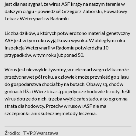
jest dla nas sygnał, że wirus ASF krąży na naszym terenie w
dalszym ciągu - powiedział Grzegorz Zaborski, Powiatowy
Lekarz Weterynarii w Radomiu.
Liczba dzików, u których potwierdzono materiał genetyczny
ASF jest w tym roku wyjątkowo wysoka. W ubiegłym roku
Inspekcja Weterynarii w Radomiu potwierdziła 10
przypadków, w tym roku już ponad 50.
Wirus jest niezwykle żywotny, w ciele martwego dzika może
przeżyć nawet pół roku, a człowiek może przynieść go z lasu
do gospodarstwa chociażby na butach. Obawy są, choć w
gminach Iłża i Wierzbica są pojedyncze hodowle trzody. Jeśli
wirus dotrze do nich, trzeba wybić całe stado, a to ogromna
strata dla hodowcy. Przeciw wirusowi ASF nie ma
szczepionki, ani skutecznej metody leczenia.
Źródło:
TVP3 Warszawa