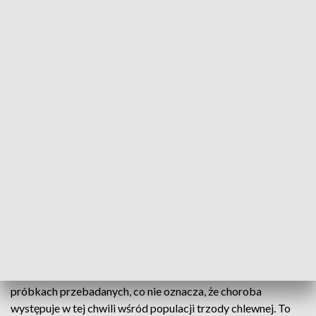
fot. TVP3 Warszawa
Pomorzany w gminie Wierzbica, Walentynów,
Michałów, Płudnica w gminie Iłża. Znalezione tam
martwe dziki były nosicielami wirusa
Afrykańskiego pomoru świń - ASF. To jeszcze nie
powód do paniki, ale ważny sygnał ostrzegawczy.
- Stwierdzono materiał genetyczny czy przeciwciała w
próbkach przebadanych, co nie oznacza, że choroba
występuje w tej chwili wśród populacji trzody chlewnej. To