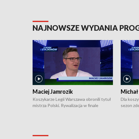
NAJNOWSZE WYDANIA PR
Maciej Jamrozik
Michał
Koszykarze Legii Warszawa obronili tytuł
Dla koszy
mistrza Polski. Rywalizacja w finale
sezon zde
ekstraklasy toczyła się do czterech
Najpierw 
zwycięstw i dopiero ostatni, siódmy mecz
międzyna
okazał się decydujący. W hali przy
Ligę Półn
Obrońców Tobruku na Bemowie
podbijać 
podopieczni estońskiego trenera Heiko
zasadnicz