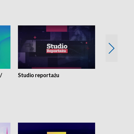
/
Studio reportażu
Eksperyment