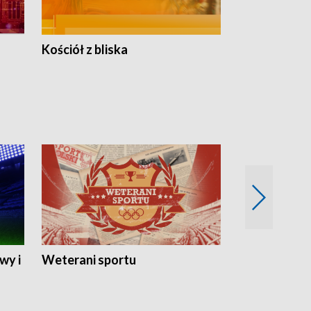
Kościół z bliska
wy i
Weterani sportu
Najlepsi Sp
2024