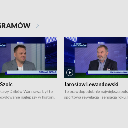
OGRAMÓW
 Szolc
Jarosław Lewandowski
karzy Dzików Warszawa był to
To prawdopodobnie największa pol
cydowanie najlepszy w historii.
sportowa rewelacja i sensacja roku.
pierwszy raz sięgnęli po
Chwalińska podbiła serca całej Pols
rodowe trofeum, wygrywając
kortach imienia Rolanda Garrosa w
ocno Europejską. Potem zaczęli
wielkoszlemowym turnieju French 
ekstraklasę. Po sezonie
przebijała się przez kwalifikacje, wyg
ym zadebiutowali w fazie play-
aż dziewięć pojedynków i dopiero w 