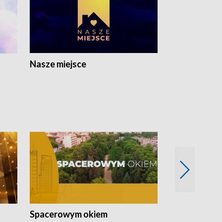
Nasze miejsce
Spacerowym okiem
Filmowe spo