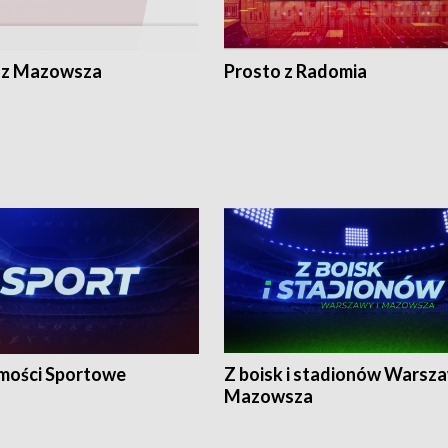
 z Mazowsza
Prosto z Radomia
ości Sportowe
Z boisk i stadionów Warsza
Mazowsza