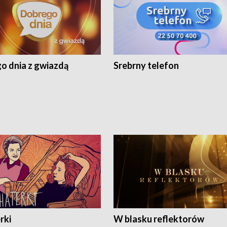
o dnia z gwiazdą
Srebrny telefon
rki
W blasku reflektorów