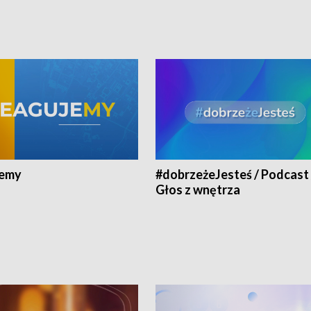
jemy
#dobrzeżeJesteś / Podcast 
Głos z wnętrza