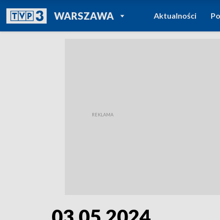
POWRÓT DO
WARSZAWA
Aktualności
Po
TVP REGIONY
03.05.2024