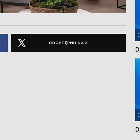
UDOSTĘPNIJ NA X
D
D